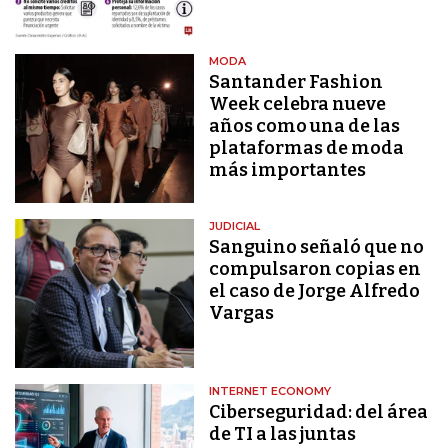
MODA
Santander Fashion
Week celebra nueve
años como una de las
plataformas de moda
más importantes
JUDICIAL
Sanguino señaló que no
compulsaron copias en
el caso de Jorge Alfredo
Vargas
INTERNET ECONOMY
Ciberseguridad: del área
de TI a las juntas