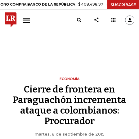
$ 408.498,97
+$ 8.753,81
+2,19%
MPRA BANCO DE LA REPÚBLICA
T
SUSCRÍBASE
ECONOMÍA
Cierre de frontera en
Paraguachón incrementa
ataque a colombianos:
Procurador
martes, 8 de septiembre de 2015