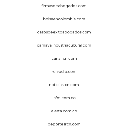
firmasdeabogados.com
bolsaencolombia.com
casosdeexitoabogados.com
carnavalindustriacultural.com
canalrcn.com
rcnradio.com
noticiasrcn.com
lafm.com.co
alerta.com.co
deportesrcn.com