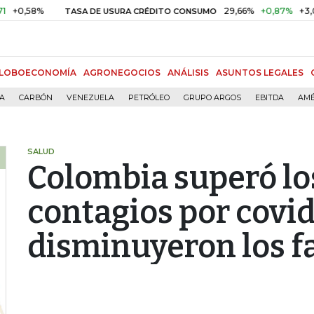
29,66%
+0,87%
+3,02%
TASA DE USURA CRÉDITO CONSUMO
DT
LOBOECONOMÍA
AGRONEGOCIOS
ANÁLISIS
ASUNTOS LEGALES
ÍA
CARBÓN
VENEZUELA
PETRÓLEO
GRUPO ARGOS
EBITDA
AMÉ
SALUD
Colombia superó lo
contagios por covid
disminuyeron los f