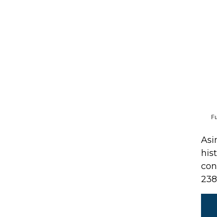
Asi
his
con
238