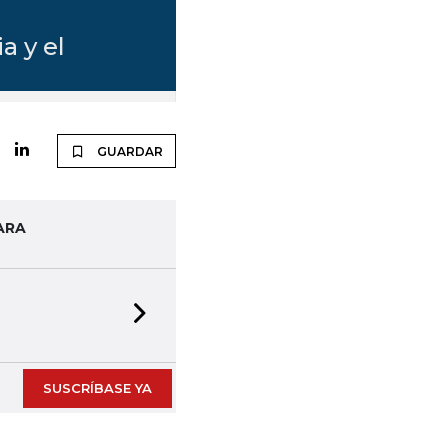
GUARDAR
ARA
Next slide
SUSCRÍBASE YA