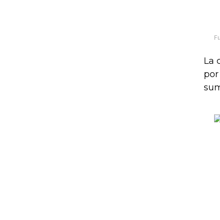
La 
por
sum