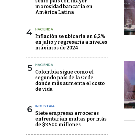
sexto país con mayor
morosidad bancaria en
América Latina
4
HACIENDA
Inflación se ubicaría en 6,2%
en julio y regresaría a niveles
máximos de 2024
5
HACIENDA
Colombia sigue como el
segundo país de la Ocde
donde más aumenta el costo
de vida
6
INDUSTRIA
Siete empresas arroceras
enfrentarían multas por más
de $3.500 millones