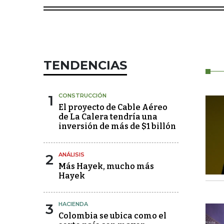
TENDENCIAS
1
CONSTRUCCIÓN
El proyecto de Cable Aéreo
de La Calera tendría una
inversión de más de $1 billón
2
ANÁLISIS
Más Hayek, mucho más
Hayek
3
HACIENDA
Colombia se ubica como el