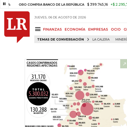
$ 399.745,16
+$ 2.295,71
+0,58%
RO COMPRA BANCO DE LA REPÚBLICA
JUEVES, 06 DE AGOSTO DE 2026
FINANZAS
ECONOMÍA
EMPRESAS
OCIO
G
TEMAS DE CONVERSACIÓN
LA CALERA
MINER