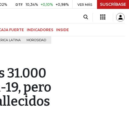
SUSCRÍBASE
10,34%
+0,10%
+0,98%
$ 416,86
+$ 0,05
+0,01%
F
UVR
VER MÁS
BITCO
CAJA FUERTE
INDICADORES
INSIDE
RICA LATINA
MOROSIDAD
s 31.000
-19, pero
allecidos