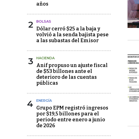
años
2
BOLSAS
Dólar cerró $25 a la baja y
volvió a la senda bajista pese
a las subastas del Emisor
3
HACIENDA
Anif propuso un ajuste fiscal
de $53 billones ante el
deterioro de las cuentas
públicas
4
ENERGÍA
Grupo EPM registró ingresos
por $19,5 billones para el
periodo entre enero a junio
de 2026