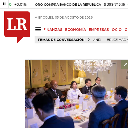
+0,01%
$ 399.745,16
+$ 2.295
ORO COMPRA BANCO DE LA REPÚBLICA
MIÉRCOLES, 05 DE AGOSTO DE 2026
FINANZAS
ECONOMÍA
EMPRESAS
OCIO
G
TEMAS DE CONVERSACIÓN
ANDI
BRUCE MAC 