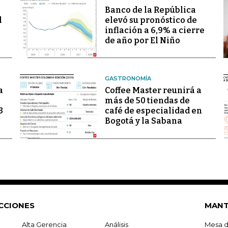
Banco de la República
l
elevó su pronóstico de
inflación a 6,9% a cierre
de año por El Niño
GASTRONOMÍA
a
Coffee Master reunirá a
más de 50 tiendas de
3
café de especialidad en
Bogotá y la Sabana
CCIONES
MANT
Alta Gerencia
Análisis
Mesa d