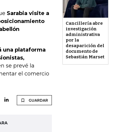
ue
Sarabia visite a
posicionamiento
Cancillería abre
pabellón
investigación
administrativa
por la
desaparición del
rá una plataforma
documento de
Sebastián Marset
ionistas,
 se prevé la
mentar el comercio
GUARDAR
ARA