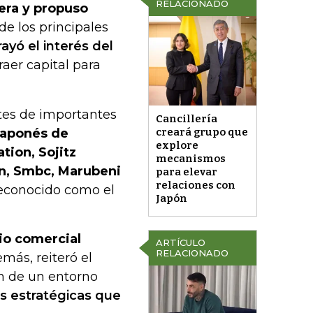
RELACIONADO
era y propuso
e los principales
ayó el interés del
raer capital para
ntes de importantes
Cancillería
Japonés de
creará grupo que
explore
tion, Sojitz
mecanismos
n, Smbc, Marubeni
para elevar
relaciones con
reconocido como el
Japón
bio comercial
ARTÍCULO
RELACIONADO
más, reiteró el
n de un entorno
as estratégicas que