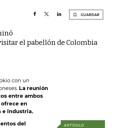
GUARDAR
minó
visitar el pabellón de Colombia
 Tokio con un
poneses.
La reunión
cos entre ambos
 ofrece en
 e industria.
ientos del
ARTÍCULO