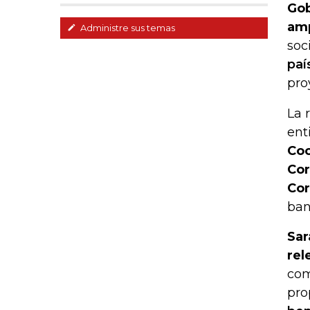
Gob
amp
Administre sus temas
soc
paí
pro
La 
ent
Coo
Cor
Cor
ban
Sar
rel
com
pro