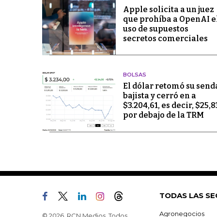
Apple solicita a un juez
que prohíba a OpenAI e
uso de supuestos
secretos comerciales
BOLSAS
El dólar retomó su send
bajista y cerró en a
$3.204,61, es decir, $25,8
por debajo de la TRM
TODAS LAS SE
Agronegocios
© 2026, RCN Medios. Todos