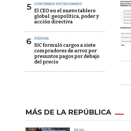
5
CONTENIDO PATROCINADO
El CEO en el nuevo tablero
global: geopolítica, poder y
acción directiva
6
JUDICIAL
SIC formuló cargos a siete
compradores de arroz por
presuntos pagos por debajo
del precio
MÁS DE LA REPÚBLICA
EE.UU.