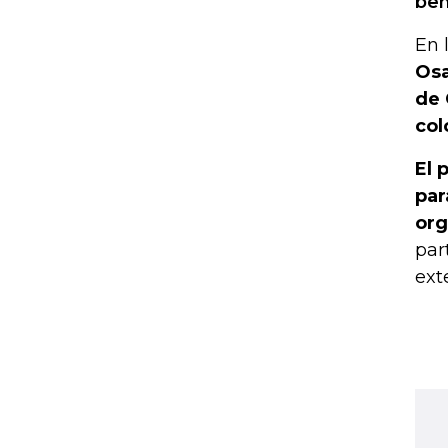
ben
En 
Osa
de 
col
El 
par
org
par
ext