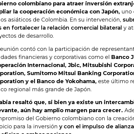
ierno colombiano para atraer inversión extranj
liar la cooperación económica con Japón,
uno d
ios asiáticos de Colombia. En su intervención,
subr
s en fortalecer la relación comercial bilateral
y at
yectos de desarrollo.
reunión contó con la participación de representa
idades financieras y corporativas como el
Banco 
peración Internacional, Jbic, Mitsubishi Corpora
poration, Sumitomo Mitsui Banking Corporatio
poration y el Banco de Yokohama,
este último 
co regional más grande de Japón.
abia resaltó que, si bien ya existe un intercam
evante, aún hay amplio margen para crecer.
Ade
promiso del Gobierno colombiano con la creació
picio para la inversión
y con el impulso de alianz