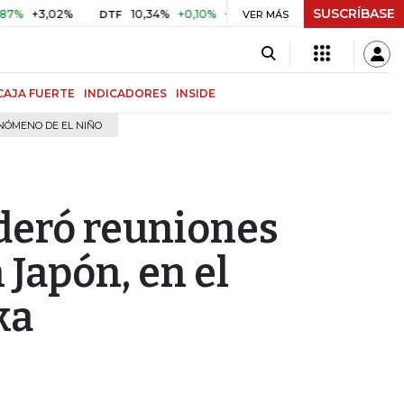
SUSCRÍBASE
3,02%
10,34%
+0,10%
+0,98%
$ 416,81
+$ 0,05
+0,0
DTF
VER MÁS
UVR
CAJA FUERTE
INDICADORES
INSIDE
NÓMENO DE EL NIÑO
ideró reuniones
Japón, en el
ka