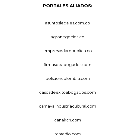
PORTALES ALIADOS:
asuntoslegales.com.co
agronegocios.co
empresas.larepublica.co
firmasdeabogados.com
bolsaencolombia.com
casosdeexitoabogados.com
carnavalindustriacultural.com
canalrcn.com
rcnradio.com