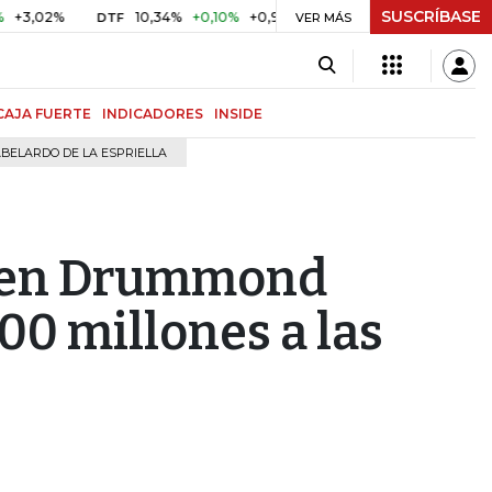
SUSCRÍBASE
%
10,34%
+0,10%
+0,98%
$ 416,96
+$ 0,05
+0,01%
DTF
UVR
VER MÁS
CAJA FUERTE
INDICADORES
INSIDE
BELARDO DE LA ESPRIELLA
a en Drummond
700 millones a las