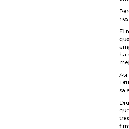
Per
rie
El 
que
emp
ha 
mej
Así
Dru
sal
Dru
que
tre
fir