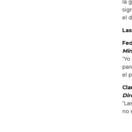
la 
sig
el 
Las
Fed
Min
“Yo
par
el p
Cla
Dir
“La
no 