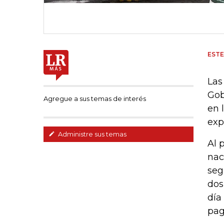
EST
Las
Gob
Agregue a sus temas de interés
en 
exp
Administre sus temas
Al 
nac
seg
dos
día
pag