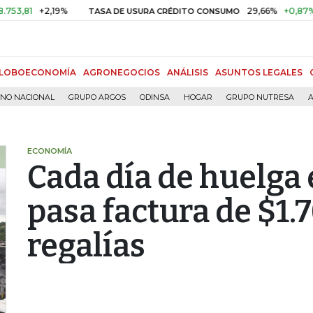
+2,19%
29,66%
+0,87%
+3,02
TASA DE USURA CRÉDITO CONSUMO
LOBOECONOMÍA
AGRONEGOCIOS
ANÁLISIS
ASUNTOS LEGALES
RNO NACIONAL
GRUPO ARGOS
ODINSA
HOGAR
GRUPO NUTRESA
A
ECONOMÍA
Cada día de huelg
pasa factura de $1.
regalías