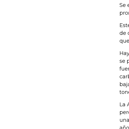
Se 
pro
Est
de 
que
Hay
se 
fue
car
baj
ton
La 
per
una
año