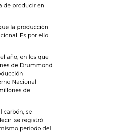
a de producir en
que la producción
onal. Es por ello
l año, en los que
ciones de Drummond
roducción
ierno Nacional
 millones de
l carbón, se
cir, se registró
 mismo periodo del