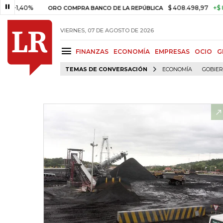
0%
$ 408.498,97
+$ 8.753,81
ORO COMPRA BANCO DE LA REPÚBLICA
VIERNES, 07 DE AGOSTO DE 2026
FINANZAS
ECONOMÍA
EMPRESAS
OCIO
G
TEMAS DE CONVERSACIÓN
ECONOMÍA
GOBIE