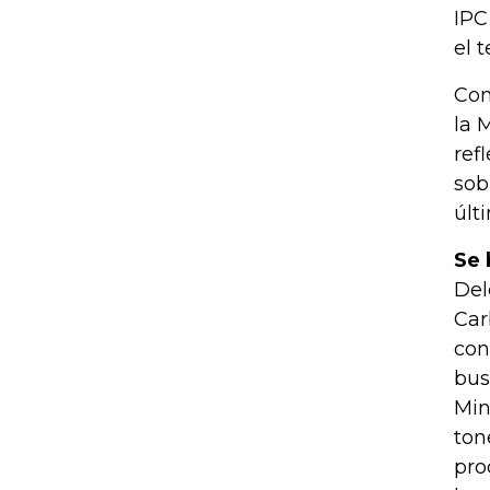
IPC
el t
Con
la 
ref
sob
últ
Se 
Del
Car
con
bus
Min
ton
pro