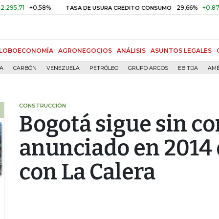
+0,58%
29,66%
+0,87%
+3,02
TASA DE USURA CRÉDITO CONSUMO
LOBOECONOMÍA
AGRONEGOCIOS
ANÁLISIS
ASUNTOS LEGALES
ÍA
CARBÓN
VENEZUELA
PETRÓLEO
GRUPO ARGOS
EBITDA
AMÉ
CONSTRUCCIÓN
Bogotá sigue sin co
anunciado en 2014 
con La Calera