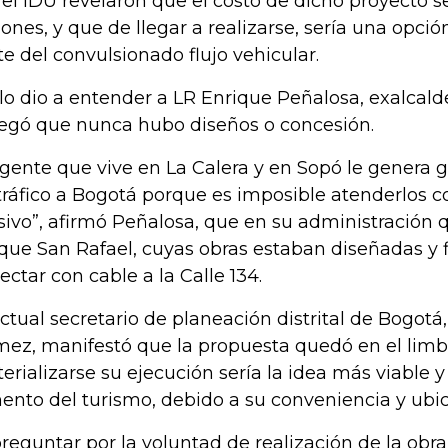
 el IDU revelaron que el costo de dicho proyecto 
lones, y que de llegar a realizarse, sería una opció
te del convulsionado flujo vehicular.
 lo dio a entender a LR Enrique Peñalosa, exalcal
egó que nunca hubo diseños o concesión.
 gente que vive en La Calera y en Sopó le genera
tráfico a Bogotá porque es imposible atenderlos c
ivo”, afirmó Peñalosa, que en su administración q
que San Rafael, cuyas obras estaban diseñadas y 
ectar con cable a la Calle 134.
actual secretario de planeación distrital de Bogotá
ez, manifestó que la propuesta quedó en el limb
erializarse su ejecución sería la idea más viable y 
ento del turismo, debido a su conveniencia y ubic
preguntar por la voluntad de realización de la obra