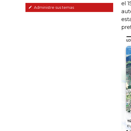
el 
Administre sus temas
aut
est
pre