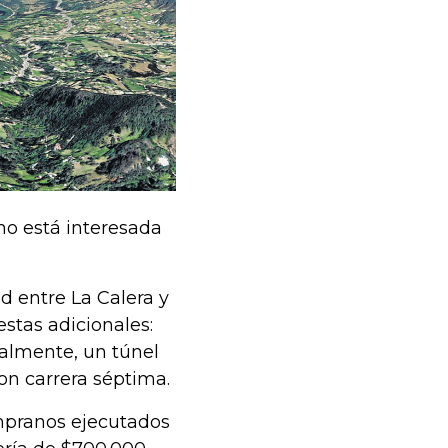
no está interesada
 entre La Calera y
estas adicionales:
inalmente, un túnel
con carrera séptima.
empranos ejecutados