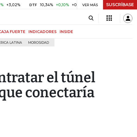
SUSCRÍBASE
%
10,34%
+0,10%
+0,98%
$ 416,86
+$ 0,05
+0,01%
DTF
UVR
VER MÁS
CAJA FUERTE
INDICADORES
INSIDE
RICA LATINA
MOROSIDAD
ntratar el túnel
que conectaría