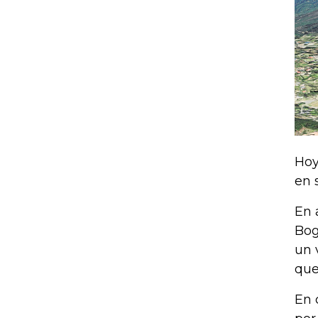
Hoy
en 
En 
Bog
un 
que
En 