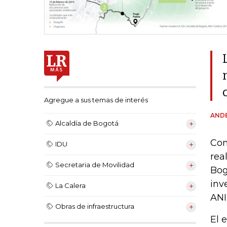
Agregue a sus temas de interés
AND
Alcaldía de Bogotá
Com
IDU
rea
Secretaria de Movilidad
Bog
inv
La Calera
ANI
Obras de infraestructura
El 