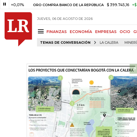
01%
$ 399.745,16
+$ 2.295,71
ORO COMPRA BANCO DE LA REPÚBLICA
JUEVES, 06 DE AGOSTO DE 2026
FINANZAS
ECONOMÍA
EMPRESAS
OCIO
G
TEMAS DE CONVERSACIÓN
LA CALERA
MINER