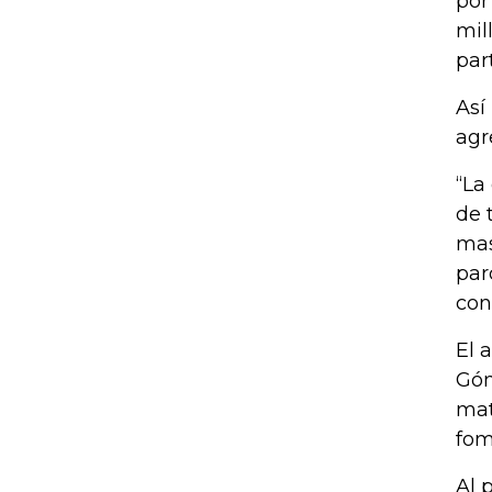
por
mil
par
Así
agr
“La
de 
mas
par
con
El 
Góm
mat
fom
Al 