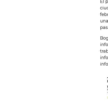
El 
ciu
feb
una
pas
Bog
inf
tra
inf
inf