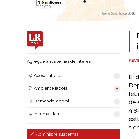
KEV
Agregue a sus temas de interés
Acoso laboral
El 
Dep
Ambiente laboral
feb
Demanda laboral
de 
4,9
Informalidad
est
sie
Administre sus temas