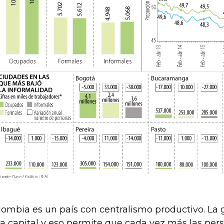
lombia es un país con centralismo productivo. La g
la capital y eso permite que cada vez más las per