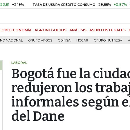
2,19%
29,66%
+0,87%
+3,02%
TASA DE USURA CRÉDITO CONSUMO
LOBOECONOMÍA
AGRONEGOCIOS
ANÁLISIS
ASUNTOS LEGALES
RNO NACIONAL
GRUPO ARGOS
ODINSA
HOGAR
GRUPO NUTRESA
A
LABORAL
Bogotá fue la ciud
redujeron los traba
informales según e
del Dane