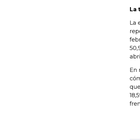
La 
La 
rep
feb
50,
abr
En 
cóm
que
18,
fre