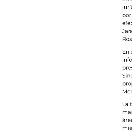
jur
por
efe
Jar
Ros
En 
inf
pre
Sin
pro
Med
La 
man
áre
mie