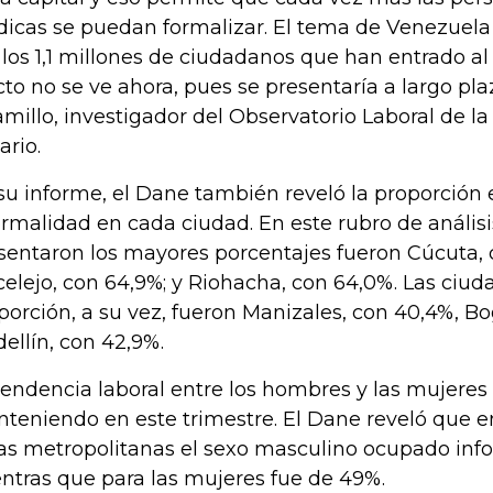
ídicas se puedan formalizar. El tema de Venezuela 
 los 1,1 millones de ciudadanos que han entrado al t
cto no se ve ahora, pues se presentaría a largo pla
amillo, investigador del Observatorio Laboral de la
ario.
su informe, el Dane también reveló la proporción
ormalidad en cada ciudad. En este rubro de análisi
sentaron los mayores porcentajes fueron Cúcuta, 
celejo, con 64,9%; y Riohacha, con 64,0%. Las ciu
porción, a su vez, fueron Manizales, con 40,4%, Bo
ellín, con 42,9%.
tendencia laboral entre los hombres y las mujeres
teniendo en este trimestre. El Dane reveló que en
as metropolitanas el sexo masculino ocupado info
ntras que para las mujeres fue de 49%.