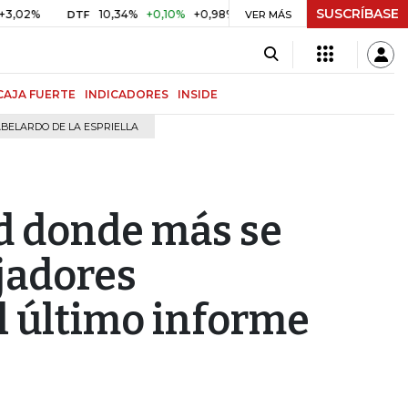
SUSCRÍBASE
10,34%
+0,10%
+0,98%
$ 416,91
+$ 0,05
+0,01%
DTF
UVR
VER MÁS
CAJA FUERTE
INDICADORES
INSIDE
BELARDO DE LA ESPRIELLA
ad donde más se
jadores
l último informe