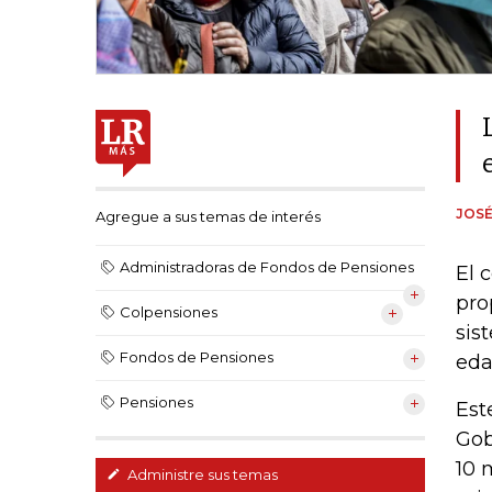
JOSÉ
Agregue a sus temas de interés
Administradoras de Fondos de Pensiones
El 
pro
Colpensiones
sis
Fondos de Pensiones
eda
Pensiones
Est
Gob
10 
Administre sus temas