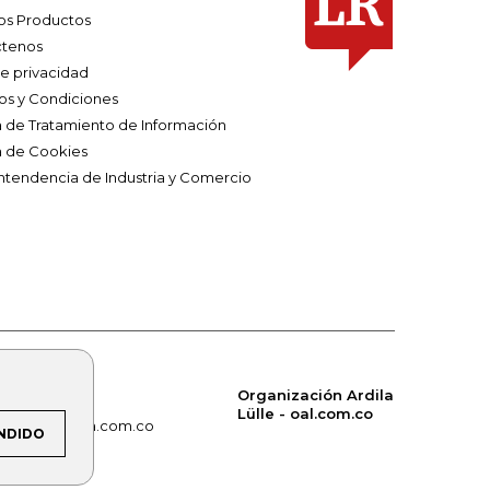
os Productos
tenos
de privacidad
os y Condiciones
ca de Tratamiento de Información
a de Cookies
ntendencia de Industria y Comercio
Organización Ardila
Lülle - oal.com.co
om.co
alerta.com.co
NDIDO