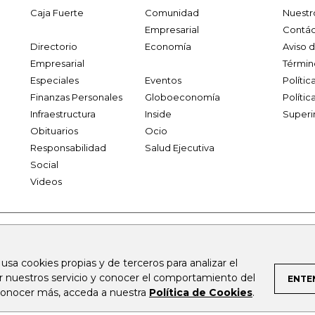
Caja Fuerte
Comunidad
Nuestr
Empresarial
Contác
Directorio
Economía
Aviso 
Empresarial
Términ
Especiales
Eventos
Políti
Finanzas Personales
Globoeconomía
Polític
Infraestructura
Inside
Superi
Obituarios
Ocio
Responsabilidad
Salud Ejecutiva
Social
Videos
.larepublica.co
firmasdeabogados.com
bolsaencolombia.com
 usa cookies propias y de terceros para analizar el
al.com
canalrcn.com
rcnradio.com
noticiasrcn.com
lafm.c
ar nuestros servicio y conocer el comportamiento del
ENTE
 conocer más, acceda a nuestra
Política de Cookies
.