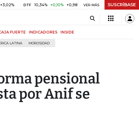
SUSCRÍBASE
2%
10,34%
+0,10%
+0,98%
$ 416,86
+$ 0,05
+0,01%
DTF
UVR
VER MÁS
CAJA FUERTE
INDICADORES
INSIDE
RICA LATINA
MOROSIDAD
forma pensional
ta por Anif se
o