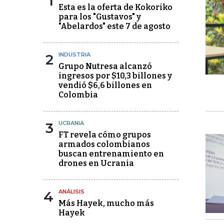
1
Esta es la oferta de Kokoriko
para los "Gustavos" y
"Abelardos" este 7 de agosto
2
INDUSTRIA
Grupo Nutresa alcanzó
ingresos por $10,3 billones y
vendió $6,6 billones en
Colombia
3
UCRANIA
FT revela cómo grupos
armados colombianos
buscan entrenamiento en
drones en Ucrania
4
ANÁLISIS
Más Hayek, mucho más
Hayek