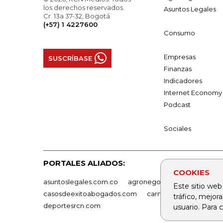
los derechos reservados.
Asuntos Legales
Cr. 13a 37-32, Bogotá
(+57) 1 4227600
Consumo
Empresas
SUSCRÍBASE
Finanzas
Indicadores
Internet Economy
Podcast
Sociales
PORTALES ALIADOS:
COOKIES
asuntoslegales.com.co
agronegocios.co
empresas
Este sitio web
casosdeexitoabogados.com
carnavalindustriacultur
tráfico, mejor
deportesrcn.com
usuario. Para