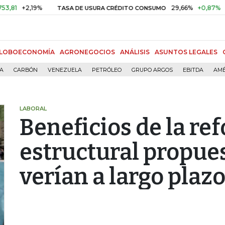
+2,19%
29,66%
+0,87%
+3,0
TASA DE USURA CRÉDITO CONSUMO
LOBOECONOMÍA
AGRONEGOCIOS
ANÁLISIS
ASUNTOS LEGALES
ÍA
CARBÓN
VENEZUELA
PETRÓLEO
GRUPO ARGOS
EBITDA
AMÉ
LABORAL
Beneficios de la re
estructural propues
verían a largo plaz