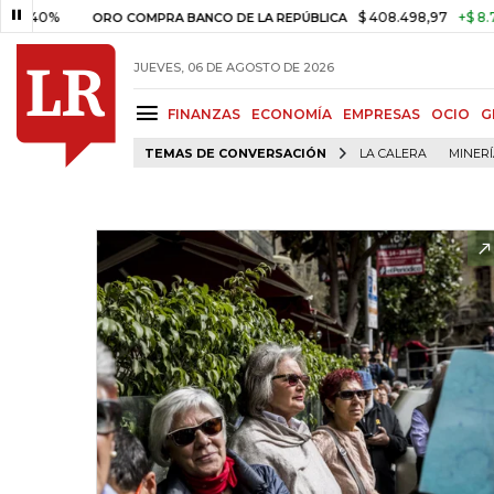
40%
$ 408.498,97
+$ 8.753,81
ORO COMPRA BANCO DE LA REPÚBLICA
JUEVES, 06 DE AGOSTO DE 2026
FINANZAS
ECONOMÍA
EMPRESAS
OCIO
G
TEMAS DE CONVERSACIÓN
LA CALERA
MINER