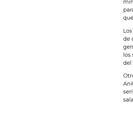
min
par
que
Los
de 
gen
los
del
Otr
Ani
ser
sal