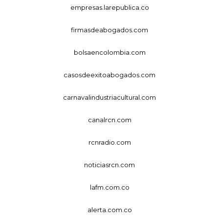
empresas.larepublica.co
firmasdeabogados.com
bolsaencolombia.com
casosdeexitoabogados.com
carnavalindustriacultural.com
canalrcn.com
rcnradio.com
noticiasrcn.com
lafm.com.co
alerta.com.co