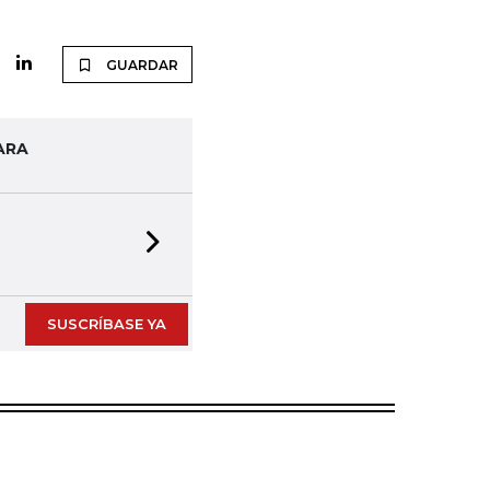
GUARDAR
ARA
Next slide
SUSCRÍBASE YA