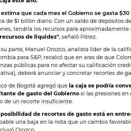
caja este año.
 estima que cada mes el Gobierno se gasta $30 
ca de $1 billón diario. Con un saldo de depósitos d
lones, tendría los recursos para aproximadamente 
 recursos de liquidez"
, señaló Pérez.
 su parte, Manuel Orozco, analista líder de la cali
ombia para S&P, recalcó que en aras de que Colo
anzas públicas para no afectar su calificación credi
ativa), deberá anunciar y concretar recortes de ga
co de Bogotá agregó que
la caja se podría conv
itante de gasto del Gobierno
si las presiones en
to de un recorte insuficiente.
 posibilidad de recortes de gasto está en entre
bable una baja en la nota que un cambio favorable
cluyó Orozco.