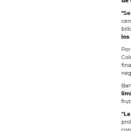
de 
"Se
cer
bil
los
Por
Col
fin
neg
Ban
lim
fru
"La
pro
con