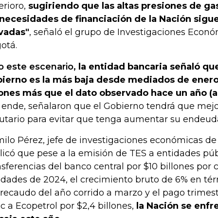
erioro,
sugiriendo que las altas presiones de ga
 necesidades de financiación de la Nación sigu
vadas"
, señaló el grupo de Investigaciones Econ
otá.
o este escenario,
la entidad bancaria señaló que
ierno es la más baja desde mediados de enero 
lones más que el dato observado hace un año (a
 ende, señalaron que el Gobierno tendrá que mejo
butario para evitar que tenga aumentar su endeu
ilo Pérez, jefe de investigaciones económicas d
licó que pese a la emisión de TES a entidades públ
nsferencias del banco central por $10 billones por
lidades de 2024, el crecimiento bruto de 6% en t
 recaudo del año corrido a marzo y el pago trimest
c a Ecopetrol por $2,4 billones,
la Nación se enfre