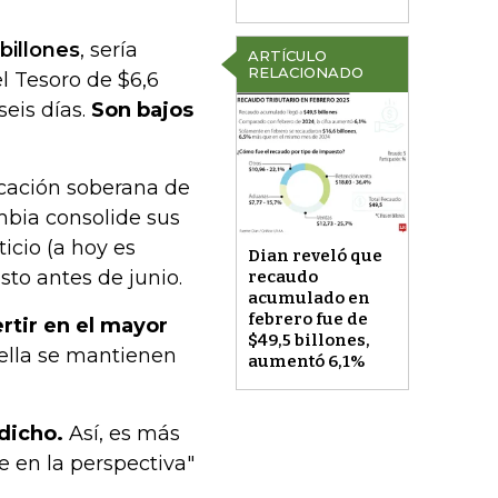
billones
, sería
ARTÍCULO
RELACIONADO
el Tesoro de $6,6
seis días.
Son bajos
ficación soberana de
mbia consolide sus
ticio (a hoy es
Dian reveló que
sto antes de junio.
recaudo
acumulado en
febrero fue de
ertir en el mayor
$49,5 billones,
 ella se mantienen
aumentó 6,1%
dicho.
Así, es más
 en la perspectiva"