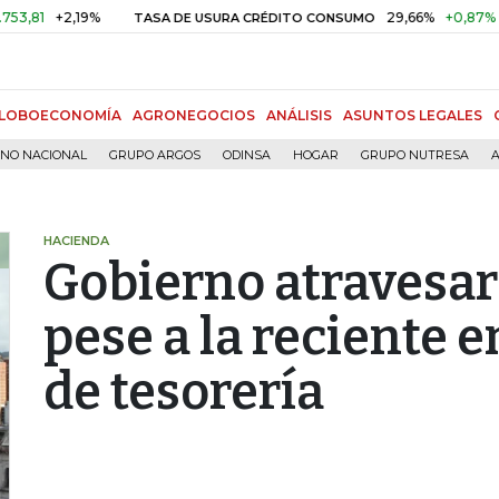
+2,19%
29,66%
+0,87%
+3,02%
TASA DE USURA CRÉDITO CONSUMO
LOBOECONOMÍA
AGRONEGOCIOS
ANÁLISIS
ASUNTOS LEGALES
RNO NACIONAL
GRUPO ARGOS
ODINSA
HOGAR
GRUPO NUTRESA
A
HACIENDA
Gobierno atravesarí
pese a la reciente e
de tesorería