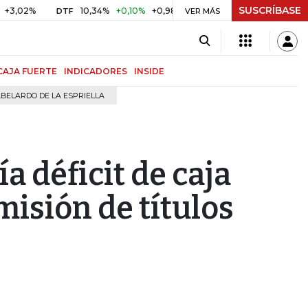
SUSCRÍBASE
10,34%
+0,10%
+0,98%
$ 416,96
+$ 0,05
+0,01%
DTF
UVR
VER MÁS
CAJA FUERTE
INDICADORES
INSIDE
BELARDO DE LA ESPRIELLA
a déficit de caja
misión de títulos