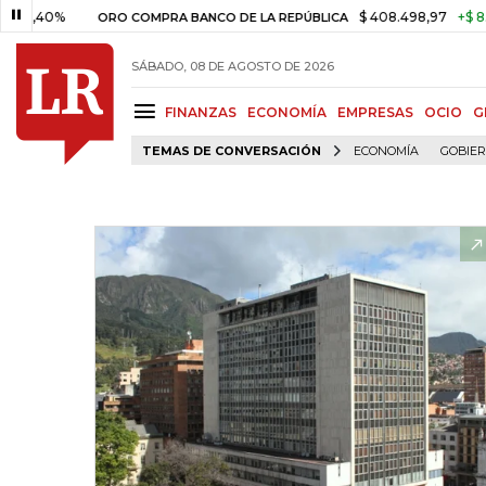
%
$ 408.498,97
+$ 8.753,81
ORO COMPRA BANCO DE LA REPÚBLICA
SÁBADO, 08 DE AGOSTO DE 2026
FINANZAS
ECONOMÍA
EMPRESAS
OCIO
G
TEMAS DE CONVERSACIÓN
ECONOMÍA
GOBIE