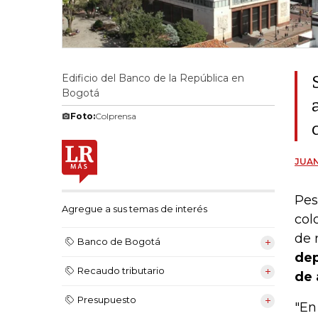
Edificio del Banco de la República en
Bogotá
Foto:
Colprensa
JUA
Pes
Agregue a sus temas de interés
col
de 
Banco de Bogotá
dep
Recaudo tributario
de 
Presupuesto
"En