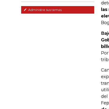
det
las
Administre sus temas
ele
Bog
Baj
Gob
bil
Por
tri
Cam
exp
tra
uti
del
Fep