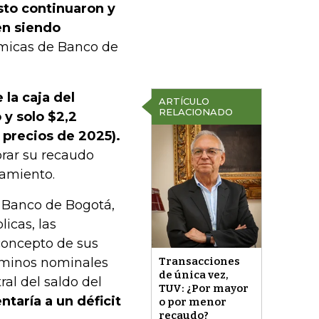
sto continuaron y
en siendo
ómicas de Banco de
 la caja del
ARTÍCULO
RELACIONADO
y solo $2,2
 precios de 2025).
rar su recaudo
damiento.
e Banco de Bogotá,
icas, las
 concepto de sus
érminos nominales
Transacciones
de única vez,
ral del saldo del
TUV: ¿Por mayor
ntaría a un déficit
o por menor
recaudo?