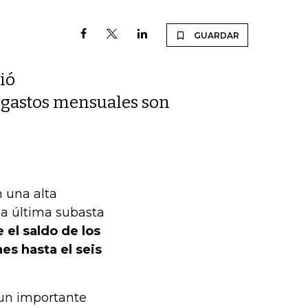
GUARDAR
ió
ue gastos mensuales son
n una alta
 la última subasta
el saldo de los
es hasta el seis
ó un importante