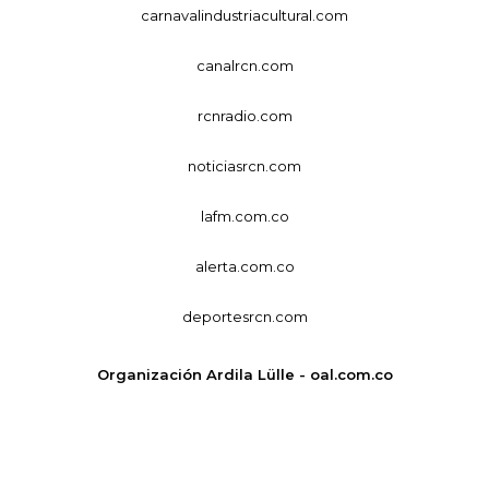
carnavalindustriacultural.com
canalrcn.com
rcnradio.com
noticiasrcn.com
lafm.com.co
alerta.com.co
deportesrcn.com
Organización Ardila Lülle - oal.com.co