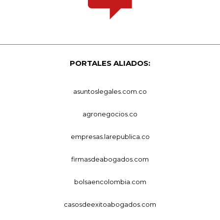
PORTALES ALIADOS:
asuntoslegales.com.co
agronegocios.co
empresas.larepublica.co
firmasdeabogados.com
bolsaencolombia.com
casosdeexitoabogados.com