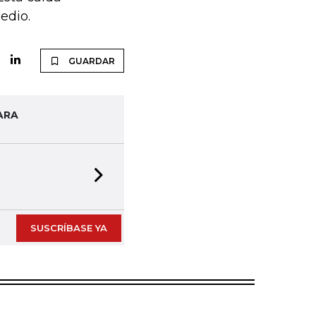
edio.
GUARDAR
ARA
Next slide
SUSCRÍBASE YA