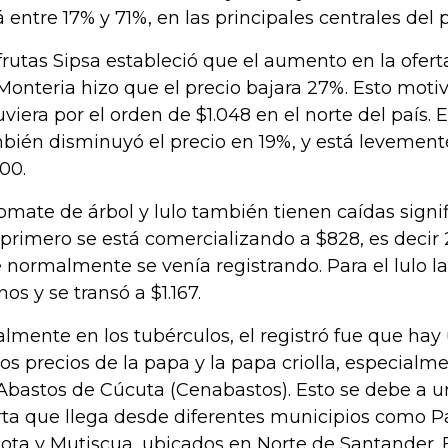
á entre 17% y 71%, en las principales centrales del p
frutas Sipsa estableció que el aumento en la ofe
Monteria hizo que el precio bajara 27%. Esto motiv
uviera por el orden de $1.048 en el norte del país.
bién disminuyó el precio en 19%, y está levemen
000.
tomate de árbol y lulo también tienen caídas signif
 primero se está comercializando a $828, es decir
 normalmente se venía registrando. Para el lulo la
os y se transó a $1.167.
almente en los tubérculos, el registró fue que hay
los precios de la papa y la papa criolla, especialm
Abastos de Cúcuta (Cenabastos). Esto se debe a u
rta que llega desde diferentes municipios como P
ota y Mutiscua, ubicados en Norte de Santander. 