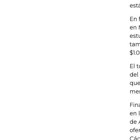
est
En 
en 
est
tam
$1.
El 
del
que
men
Fin
en 
de 
ofe
Các