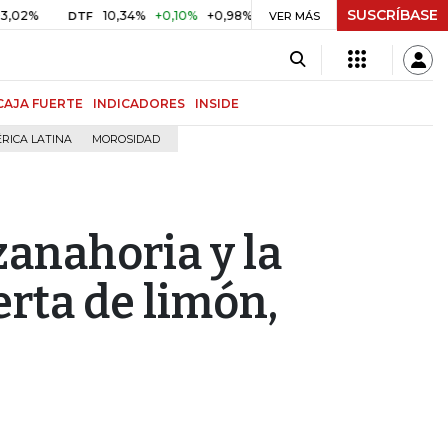
SUSCRÍBASE
%
10,34%
+0,10%
+0,98%
$ 416,86
+$ 0,05
+0,01%
DTF
UVR
VER MÁS
CAJA FUERTE
INDICADORES
INSIDE
RICA LATINA
MOROSIDAD
 zanahoria y la
rta de limón,