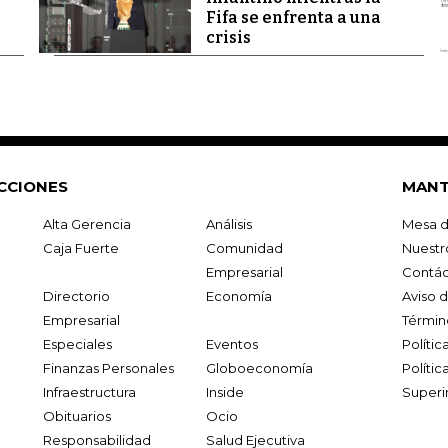
Fifa se enfrenta a una
crisis
CCIONES
MANT
Alta Gerencia
Análisis
Mesa d
Caja Fuerte
Comunidad
Nuestr
Empresarial
Contác
Directorio
Economía
Aviso 
Empresarial
Términ
Especiales
Eventos
Políti
Finanzas Personales
Globoeconomía
Polític
Infraestructura
Inside
Superi
Obituarios
Ocio
Responsabilidad
Salud Ejecutiva