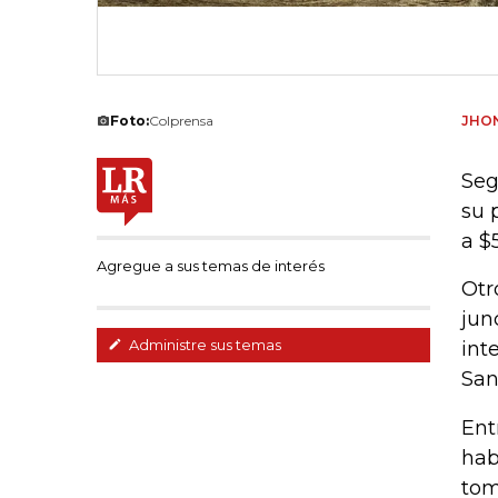
Foto:
Colprensa
JHON
Seg
su 
a $
Agregue a sus temas de interés
Otr
jun
Administre sus temas
int
San
Ent
hab
tom