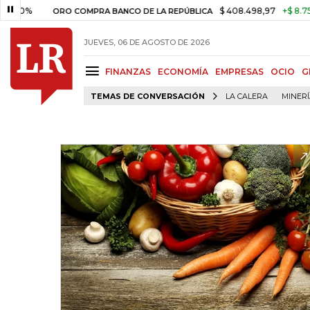
0%
$ 408.498,97
+$ 8.753,81
ORO COMPRA BANCO DE LA REPÚBLICA
JUEVES, 06 DE AGOSTO DE 2026
FINANZAS
ECONOMÍA
EMPRESAS
OCIO
G
TEMAS DE CONVERSACIÓN
LA CALERA
MINER