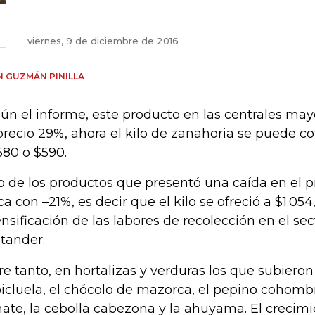
viernes, 9 de diciembre de 2016
 GUZMÁN PINILLA
ún el informe, este producto en las centrales may
precio 29%, ahora el kilo de zanahoria se puede c
580 o $590.
o de los productos que presentó una caída en el pr
ca con –21%, es decir que el kilo se ofreció a $1.054
ensificación de las labores de recolección en el se
tander.
re tanto, en hortalizas y verduras los que subieron
icluela, el chócolo de mazorca, el pepino cohombr
ate, la cebolla cabezona y la ahuyama. El crecimi