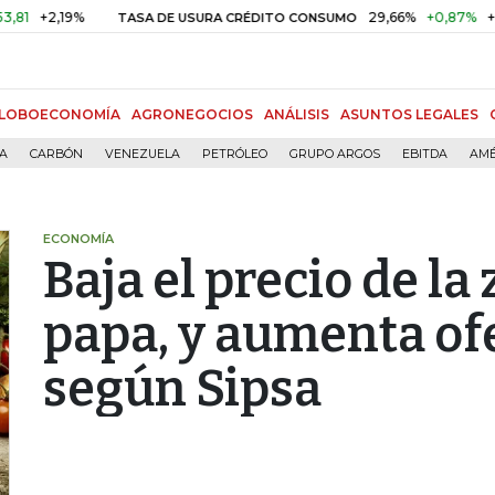
+2,19%
29,66%
+0,87%
+3,02
TASA DE USURA CRÉDITO CONSUMO
LOBOECONOMÍA
AGRONEGOCIOS
ANÁLISIS
ASUNTOS LEGALES
ÍA
CARBÓN
VENEZUELA
PETRÓLEO
GRUPO ARGOS
EBITDA
AMÉ
ECONOMÍA
Baja el precio de la
papa, y aumenta ofe
según Sipsa