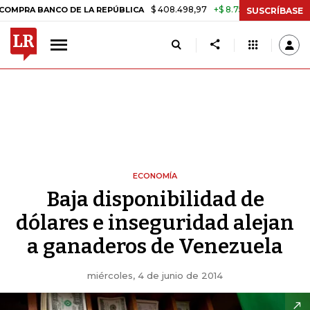
$ 408.498,97
+$ 8.753,81
+2,19%
ANCO DE LA REPÚBLICA
TASA D
SUSCRÍBASE
ECONOMÍA
Baja disponibilidad de
dólares e inseguridad alejan
a ganaderos de Venezuela
miércoles, 4 de junio de 2014