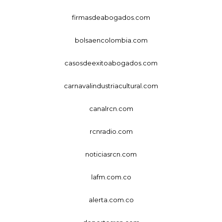
firmasdeabogados.com
bolsaencolombia.com
casosdeexitoabogados.com
carnavalindustriacultural.com
canalrcn.com
rcnradio.com
noticiasrcn.com
lafm.com.co
alerta.com.co