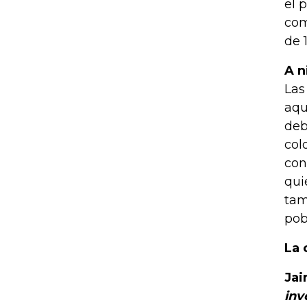
el 
com
de 
A n
Las
aqu
deb
col
con
qui
tam
pob
La 
Jai
inv