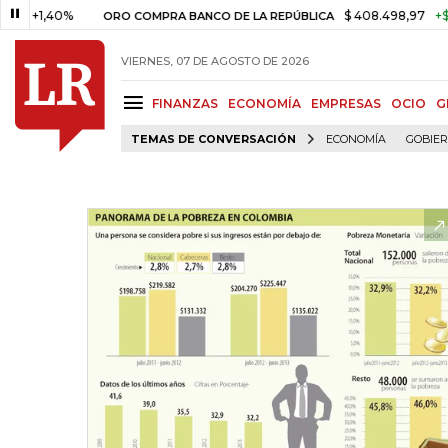
,40%
$ 408.498,97
+$ 8.753,8
ORO COMPRA BANCO DE LA REPÚBLICA
VIERNES, 07 DE AGOSTO DE 2026
FINANZAS
ECONOMÍA
EMPRESAS
OCIO
G
TEMAS DE CONVERSACIÓN
ECONOMÍA
GOBIE