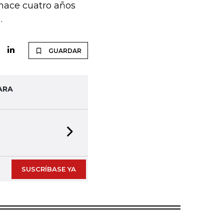
 hace cuatro años
.
GUARDAR
ARA
Next slide
SUSCRÍBASE YA