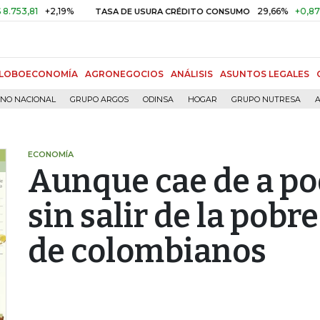
1
+2,19%
29,66%
+0,87%
+3,0
TASA DE USURA CRÉDITO CONSUMO
LOBOECONOMÍA
AGRONEGOCIOS
ANÁLISIS
ASUNTOS LEGALES
RNO NACIONAL
GRUPO ARGOS
ODINSA
HOGAR
GRUPO NUTRESA
A
ECONOMÍA
Aunque cae de a po
sin salir de la pobr
de colombianos