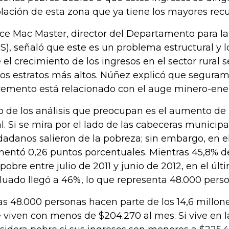
lación de esta zona que ya tiene los mayores recu
ce Mac Master, director del Departamento para la
S), señaló que este es un problema estructural y l
 el crecimiento de los ingresos en el sector rural
los estratos más altos. Núñez explicó que segura
remento está relacionado con el auge minero-ener
o de los análisis que preocupan es el aumento de
al. Si se mira por el lado de las cabeceras municip
dadanos salieron de la pobreza; sin embargo, en el
entó 0,26 puntos porcentuales. Mientras 45,8% de
 pobre entre julio de 2011 y junio de 2012, en el úl
luado llegó a 46%, lo que representa 48.000 pers
as 48.000 personas hacen parte de los 14,6 millo
 viven con menos de $204.270 al mes. Si vive en 