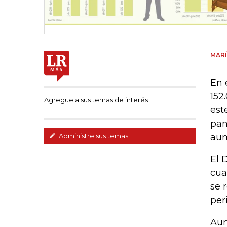
MARÍ
En 
152
Agregue a sus temas de interés
est
pan
aum
Administre sus temas
El 
cua
se 
per
Aun