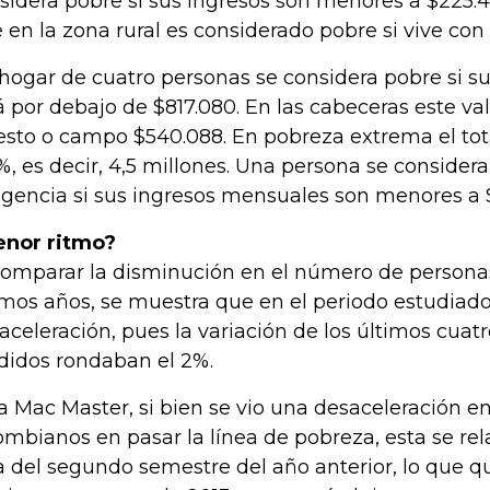
sidera pobre si sus ingresos son menores a $225.
e en la zona rural es considerado pobre si vive co
hogar de cuatro personas se considera pobre si s
á por debajo de $817.080. En las cabeceras este val
resto o campo $540.088. En pobreza extrema el tota
1%, es decir, 4,5 millones. Una persona se considera
igencia si sus ingresos mensuales son menores a $
nor ritmo?
comparar la disminución en el número de persona
imos años, se muestra que en el periodo estudiad
aceleración, pues la variación de los últimos cuat
idos rondaban el 2%.
a Mac Master, si bien se vio una desaceleración e
ombianos en pasar la línea de pobreza, esta se rel
ra del segundo semestre del año anterior, lo que q