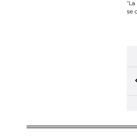
“La
se 