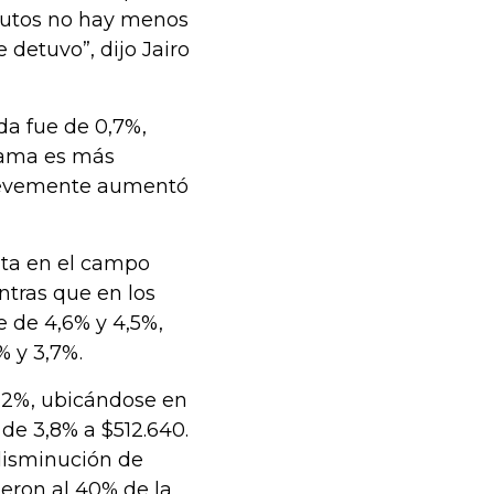
lutos no hay menos
 detuvo”, dijo Jairo
ída fue de 0,7%,
rama es más
 levemente aumentó
ita en el campo
ntras que en los
e de 4,6% y 4,5%,
% y 3,7%.
4,2%, ubicándose en
 de 3,8% a $512.640.
 disminución de
ieron al 40% de la