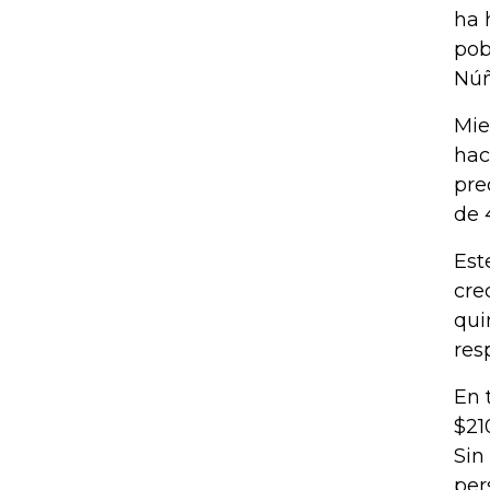
ha 
pob
Núñ
Mie
hac
pre
de 
Est
cre
qui
res
En 
$21
Sin
per