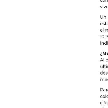
con
viv
Un 
est
el 
10,
ind
¿Me
Al 
últ
des
med
Par
col
cif