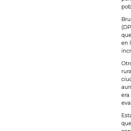
pob
Bru
(DP
que
en 
inc
Otr
rur
ciu
aum
era
eva
Est
que