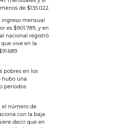
447 mensuales y si
n menos de $135.022.
u ingreso mensual
or es $901.789, y en
l nacional registró
 que vive en la
91.689.
s pobres en los
o hubo una
ro periodos
n el número de
aciona con la baja
uiere decir que en