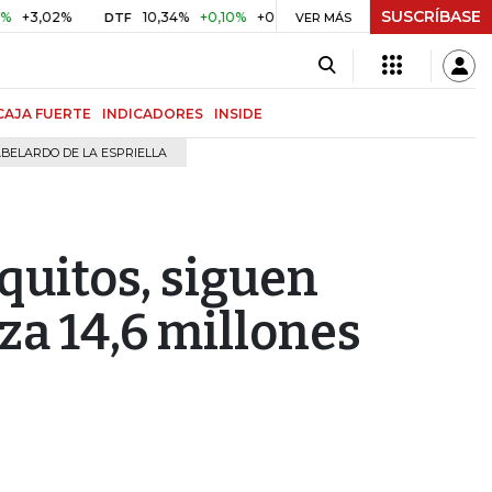
SUSCRÍBASE
2%
10,34%
+0,10%
+0,98%
$ 416,91
+$ 0,05
+0,01%
DTF
UVR
VER MÁS
CAJA FUERTE
INDICADORES
INSIDE
BELARDO DE LA ESPRIELLA
quitos, siguen
eza 14,6 millones