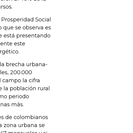
rsos.
 Prosperidad Social
o que se observa es
 se está presentando
mente este
gético.
 la brecha urbana-
ales, 200.000
 campo la cifra
 la población rural
timo periodo
onas más.
nes de colombianos
la zona urbana se