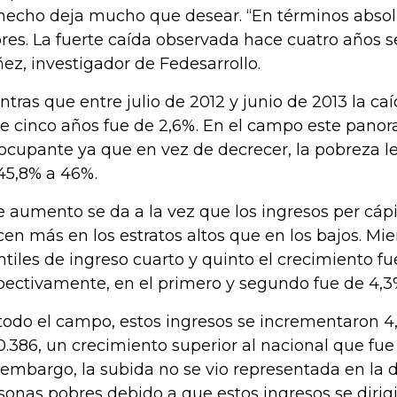
hecho deja mucho que desear. “En términos abso
res. La fuerte caída observada hace cuatro años se
ez, investigador de Fedesarrollo.
ntras que entre julio de 2012 y junio de 2013 la ca
e cinco años fue de 2,6%. En el campo este pano
ocupante ya que en vez de decrecer, la pobreza
45,8% a 46%.
e aumento se da a la vez que los ingresos per cáp
cen más en los estratos altos que en los bajos. Mie
ntiles de ingreso cuarto y quinto el crecimiento fu
pectivamente, en el primero y segundo fue de 4,3
todo el campo, estos ingresos se incrementaron 
0.386, un crecimiento superior al nacional que fue
 embargo, la subida no se vio representada en la
sonas pobres debido a que estos ingresos se dirig