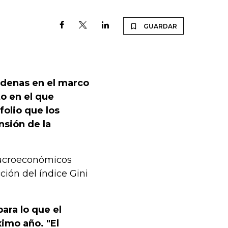
GUARDAR
árdenas en el marco
o en el que
olio que los
nsión de la
macroeconómicos
ción del índice Gini
para lo que el
ximo año. "El