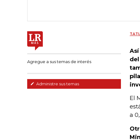
TATI
Así
del
Agregue a sus temas de interés
tam
pil
inv
Administre sus temas
El 
est
a 0,
Otr
Min