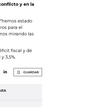
nflicto y en la
e "hemos estado
ros para el
amos mirando las
icit fiscal y de
 y 3,5%.
GUARDAR
ARA