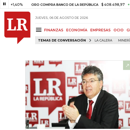
+1,40%
$ 408.498,97
+$ 8.753
ORO COMPRA BANCO DE LA REPÚBLICA
JUEVES, 06 DE AGOSTO DE 2026
FINANZAS
ECONOMÍA
EMPRESAS
OCIO
G
TEMAS DE CONVERSACIÓN
LA CALERA
MINER