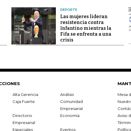
DEPORTE
Las mujeres lideran
resistencia contra
Infantino mientras la
Fifa se enfrenta a una
crisis
CCIONES
MANT
Alta Gerencia
Análisis
Mesa d
Caja Fuerte
Comunidad
Nuestr
Empresarial
Contác
Directorio
Economía
Aviso 
Empresarial
Términ
Especiales
Eventos
Políti