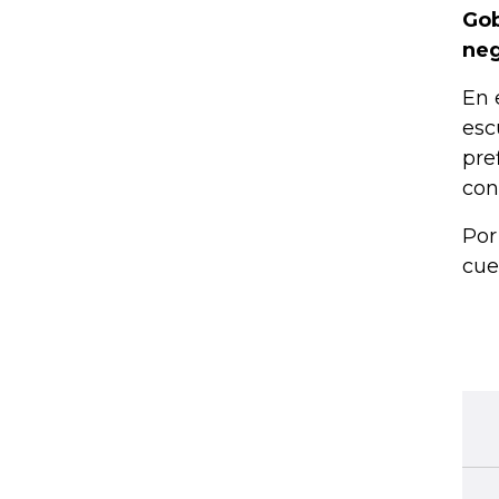
Gob
neg
En 
esc
pre
con
Por
cue