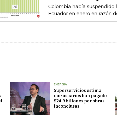
Colombia había suspendido l
Ecuador en enero en razón d
ENERGÍA
Superservicios estima
s
que usuarios han pagado
el
$24,9 billones por obras
inconclusas