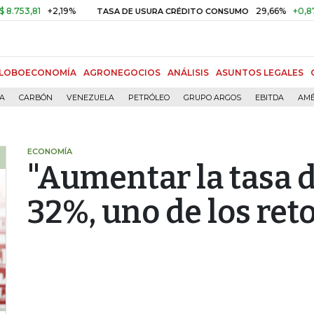
,81
+2,19%
29,66%
+0,87%
+3
TASA DE USURA CRÉDITO CONSUMO
LOBOECONOMÍA
AGRONEGOCIOS
ANÁLISIS
ASUNTOS LEGALES
ÍA
CARBÓN
VENEZUELA
PETRÓLEO
GRUPO ARGOS
EBITDA
AMÉ
ECONOMÍA
"Aumentar la tasa d
32%, uno de los ret