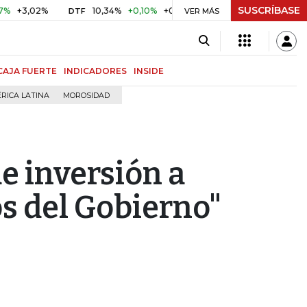
SUSCRÍBASE
,02%
10,34%
+0,10%
+0,98%
$ 416,86
+$ 0,05
+0,0
DTF
VER MÁS
UVR
CAJA FUERTE
INDICADORES
INSIDE
RICA LATINA
MOROSIDAD
e inversión a
os del Gobierno"