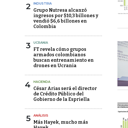
2
INDUSTRIA
Grupo Nutresa alcanzó
ingresos por $10,3 billones y
vendió $6,6 billones en
Colombia
3
UCRANIA
FT revela cómo grupos
armados colombianos
buscan entrenamiento en
drones en Ucrania
4
HACIENDA
César Arias será el director
de Crédito Público del
Gobierno de la Espriella
5
ANÁLISIS
Más Hayek, mucho más
Hayek