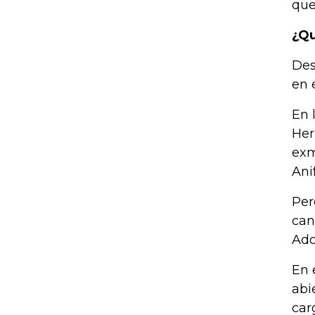
que
¿Qu
Des
en 
En 
Her
exm
Ani
Per
can
Ado
En 
abi
car