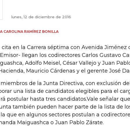
lunes, 12 de diciembre de 2016
A CAROLINA RAMÍREZ BONILLA
a cita en la Carrera séptima con Avenida Jiménez
 Emisor- llegan los codirectores Carlos Gustavo 
guashca, Adolfo Meisel, César Vallejo y Juan Pablo
Hacienda, Mauricio Cárdenas y el gerente José Dar
 miembros de la Junta Directiva, con exclusión de
borar una lista de candidatos elegibles para el c
rá postular hasta tres candidatos.Vale señalar qu
Junta también pueden hacer parte de la lista de los
 la que en algunos sectores postulan a codirecto
nanda Maiguashca o Juan Pablo Zárate.