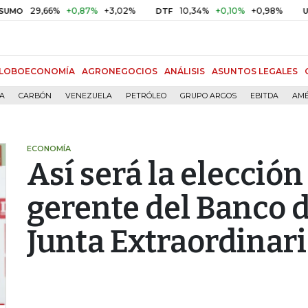
9,66%
+0,87%
+3,02%
10,34%
+0,10%
+0,98%
$ 41
DTF
UVR
LOBOECONOMÍA
AGRONEGOCIOS
ANÁLISIS
ASUNTOS LEGALES
ÍA
CARBÓN
VENEZUELA
PETRÓLEO
GRUPO ARGOS
EBITDA
AMÉ
ECONOMÍA
Así será la elecció
gerente del Banco d
Junta Extraordinar