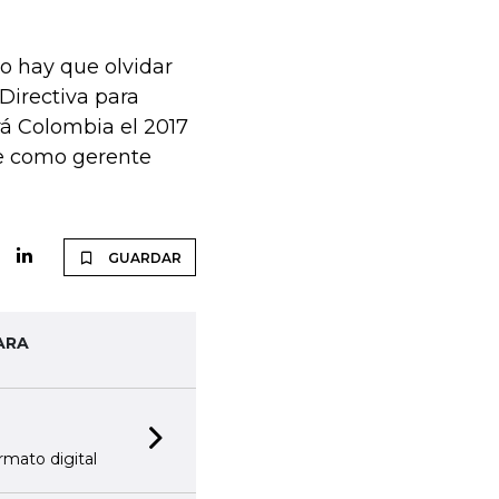
No hay que olvidar
 Directiva para
rá Colombia el 2017
be como gerente
GUARDAR
ARA
Next slide
rmato digital