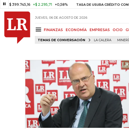
99.745,16
+$ 2.295,71
+0,58%
2
TASA DE USURA CRÉDITO CONSUMO
JUEVES, 06 DE AGOSTO DE 2026
FINANZAS
ECONOMÍA
EMPRESAS
OCIO
G
TEMAS DE CONVERSACIÓN
LA CALERA
MINER