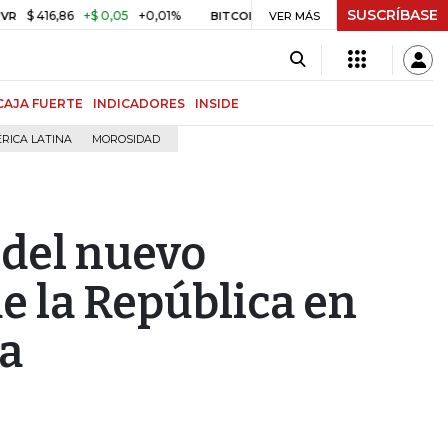
SUSCRÍBASE
6,86
+$ 0,05
+0,01%
US$ 64.968,40
US$ 856,80
+1,34%
BITCOIN
VER MÁS
CAJA FUERTE
INDICADORES
INSIDE
RICA LATINA
MOROSIDAD
n del nuevo
e la República en
ia