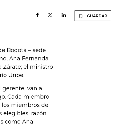
GUARDAR
 de Bogotá – sede
Cano, Ana Fernanda
 Zárate; el ministro
ío Uribe.
l gerente, van a
argo. Cada miembro
e los miembros de
 elegibles, razón
res como Ana