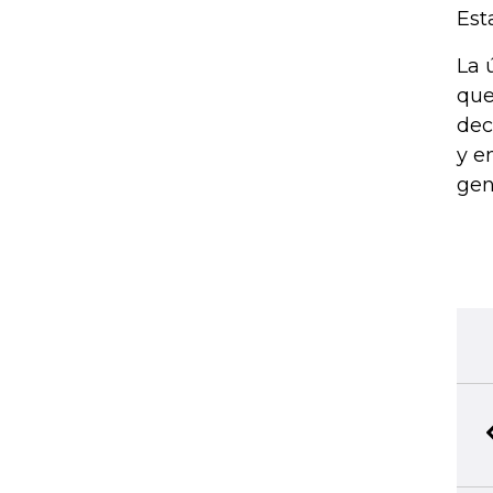
Est
La 
que
dec
y e
gen