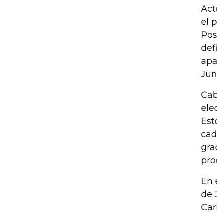
Act
el 
Pos
def
apa
Jun
Cab
ele
Est
cad
gra
pro
En 
de 
Car