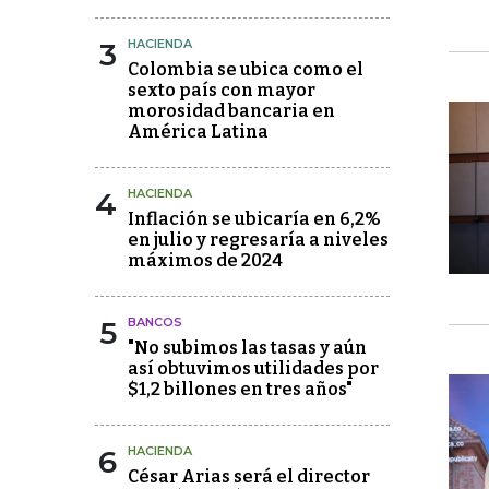
3
HACIENDA
Colombia se ubica como el
sexto país con mayor
morosidad bancaria en
América Latina
4
HACIENDA
Inflación se ubicaría en 6,2%
en julio y regresaría a niveles
máximos de 2024
5
BANCOS
"No subimos las tasas y aún
así obtuvimos utilidades por
$1,2 billones en tres años"
6
HACIENDA
César Arias será el director