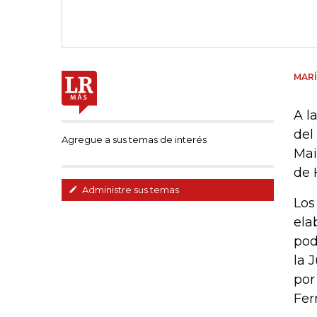
MARÍ
A l
del
Agregue a sus temas de interés
Mai
de 
Administre sus temas
Los
ela
pod
la 
por
Fer