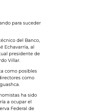
ando para suceder
 técnico del Banco,
é Echavarría, al
tual presidente de
do Villar.
ta como posibles
odirectores como
iguashca.
onomistas ha sido
ría a ocupar el
erva Federal de