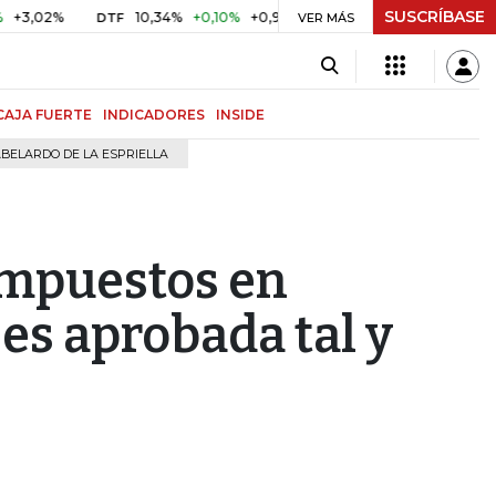
SUSCRÍBASE
2%
10,34%
+0,10%
+0,98%
$ 416,96
+$ 0,05
+0,01%
DTF
UVR
VER MÁS
CAJA FUERTE
INDICADORES
INSIDE
BELARDO DE LA ESPRIELLA
 impuestos en
a es aprobada tal y