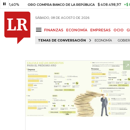
40%
$ 408.498,97
+$ 8.753,81
ORO COMPRA BANCO DE LA REPÚBLICA
SÁBADO, 08 DE AGOSTO DE 2026
FINANZAS
ECONOMÍA
EMPRESAS
OCIO
G
TEMAS DE CONVERSACIÓN
ECONOMÍA
GOBIE