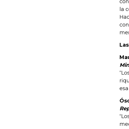
con
la 
Hac
con
men
Las
Mau
Min
“Lo
riq
esa
Ósc
Rep
“Lo
med