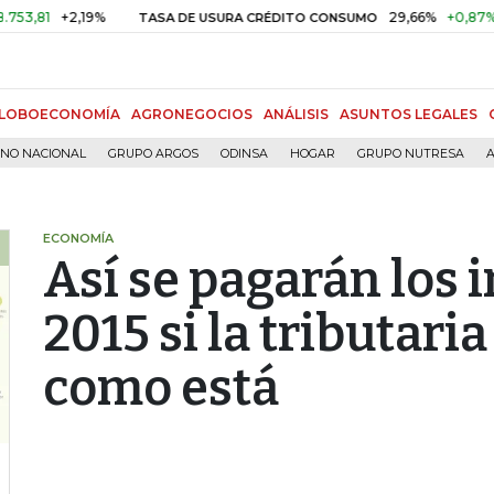
+2,19%
29,66%
+0,87%
+3,0
TASA DE USURA CRÉDITO CONSUMO
LOBOECONOMÍA
AGRONEGOCIOS
ANÁLISIS
ASUNTOS LEGALES
RNO NACIONAL
GRUPO ARGOS
ODINSA
HOGAR
GRUPO NUTRESA
A
ECONOMÍA
Así se pagarán los
2015 si la tributari
como está