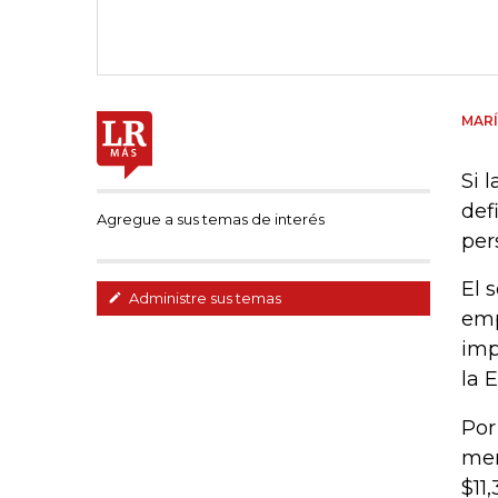
MARÍ
Si 
def
Agregue a sus temas de interés
per
El 
Administre sus temas
emp
imp
la 
Por
men
$11,