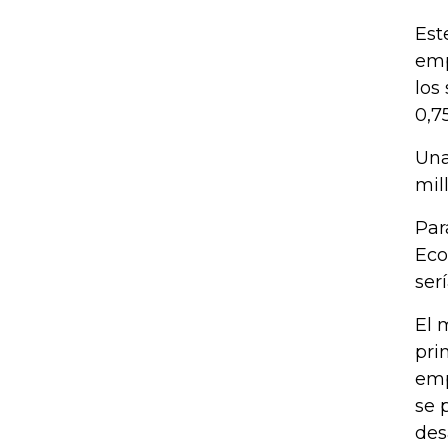
Est
emp
los
0,7
Una
mil
Par
Eco
ser
El 
pri
emp
se 
des