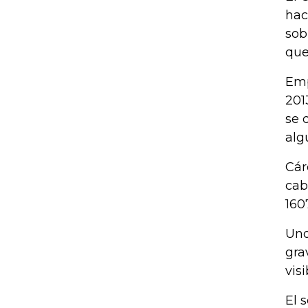
hac
sob
que
Emp
201
se 
alg
Cár
cab
1607
Uno
gra
vis
El 