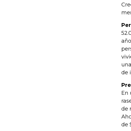
Cre
men
Per
52.
año
per
viv
una
de 
Pre
En 
ras
de 
Aho
de 