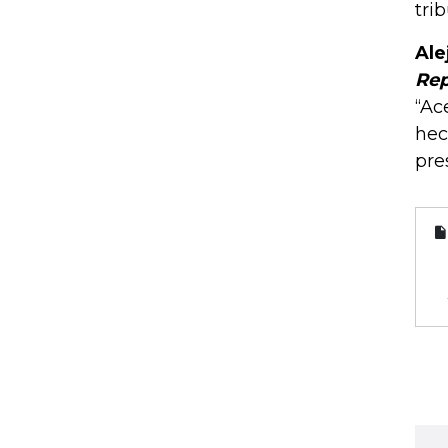
tri
Ale
Rep
“Ac
hec
pre