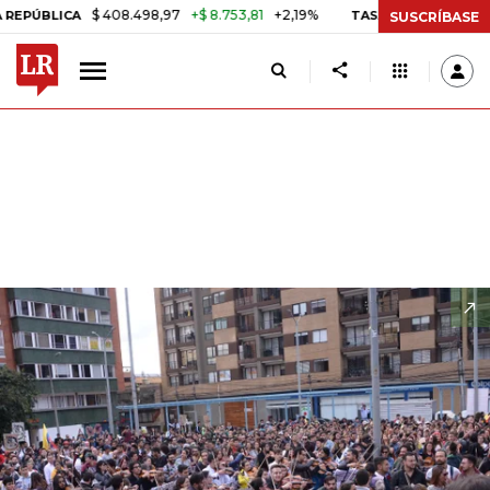
$ 408.498,97
+$ 8.753,81
+2,19%
TASA DE USURA CRÉDITO CONSU
SUSCRÍBASE