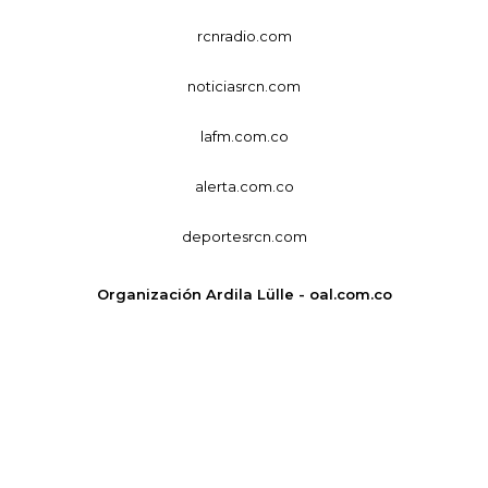
rcnradio.com
noticiasrcn.com
lafm.com.co
alerta.com.co
deportesrcn.com
Organización Ardila Lülle - oal.com.co