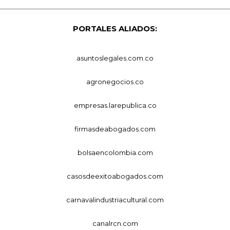
PORTALES ALIADOS:
asuntoslegales.com.co
agronegocios.co
empresas.larepublica.co
firmasdeabogados.com
bolsaencolombia.com
casosdeexitoabogados.com
carnavalindustriacultural.com
canalrcn.com