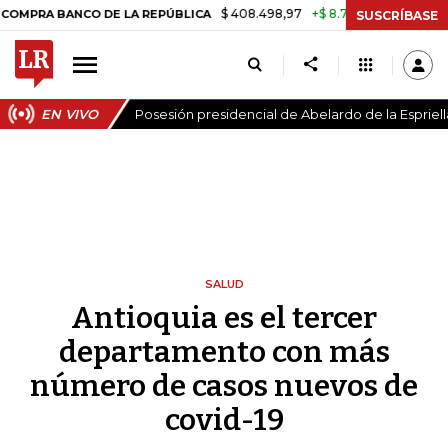
$ 408.498,97
+$ 8.753,81
+2,19%
ANCO DE LA REPÚBLICA
TASA DE
SUSCRÍBASE
EN VIVO
Posesión presidencial de Abelardo de la Espriell
SALUD
Antioquia es el tercer
departamento con más
número de casos nuevos de
covid-19