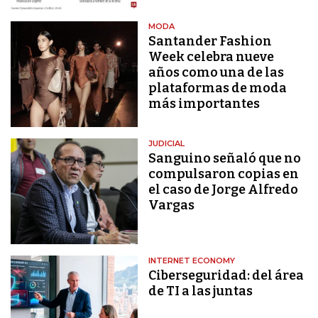
MODA
Santander Fashion
Week celebra nueve
años como una de las
plataformas de moda
más importantes
JUDICIAL
Sanguino señaló que no
compulsaron copias en
el caso de Jorge Alfredo
Vargas
INTERNET ECONOMY
Ciberseguridad: del área
de TI a las juntas