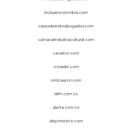
bolsaencolombia.com
casosdeexitoabogados.com
carnavalindustriacultural.com
canalrcn.com
rcnradio.com
noticiasrcn.com
lafm.com.co
alerta.com.co
deportesrcn.com