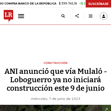
$ 399.745,16
+$ 2.295,71
+0,58%
 BANCO DE LA REPÚBLICA
TASA 
SUSCRÍBASE
CONSTRUCCIÓN
ANI anunció que vía Mulaló -
Loboguerro ya no iniciará
construcción este 9 de junio
miércoles, 7 de junio de 2023