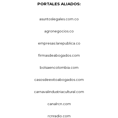
PORTALES ALIADOS:
asuntoslegales.com.co
agronegocios.co
empresas.larepublica.co
firmasdeabogados.com
bolsaencolombia.com
casosdeexitoabogados.com
carnavalindustriacultural.com
canalrcn.com
rcnradio.com