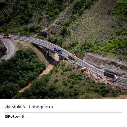
vía Mulaló - Loboguerro
Foto:
ANI