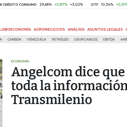
29,66%
+0,87%
+3,02%
10,34%
+0,10%
+0,9
DITO CONSUMO
DTF
LOBOECONOMÍA
AGRONEGOCIOS
ANÁLISIS
ASUNTOS LEGALES
ÍA
CARBÓN
VENEZUELA
PETRÓLEO
GRUPO ARGOS
EBITDA
AMÉ
ECONOMÍA
Angelcom dice que
toda la información
Transmilenio