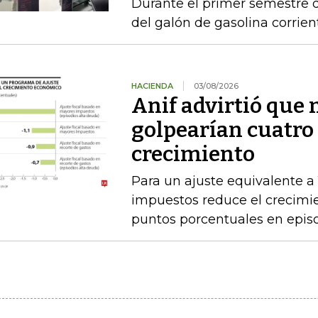
Durante el primer semestre d
del galón de gasolina corrien
HACIENDA
03/08/2026
Anif advirtió que
golpearían cuatro 
crecimiento
Para un ajuste equivalente a
impuestos reduce el crecimi
puntos porcentuales en epis