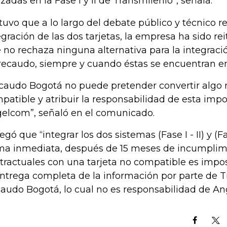
lizadas en la Fase I y II de Transmilenio”, señala.
tuvo que a lo largo del debate público y técnico r
egración de las dos tarjetas, la empresa ha sido rei
 no rechaza ninguna alternativa para la integraci
recaudo, siempre y cuando éstas se encuentran en
caudo Bogotá no puede pretender convertir algo
patible y atribuir la responsabilidad de esta impo
elcom”, señaló en el comunicado.
egó que “integrar los dos sistemas (Fase I - II) y (Fa
ma inmediata, después de 15 meses de incumplim
tractuales con una tarjeta no compatible es impo
entrega completa de la información por parte de T
audo Bogotá, lo cual no es responsabilidad de An