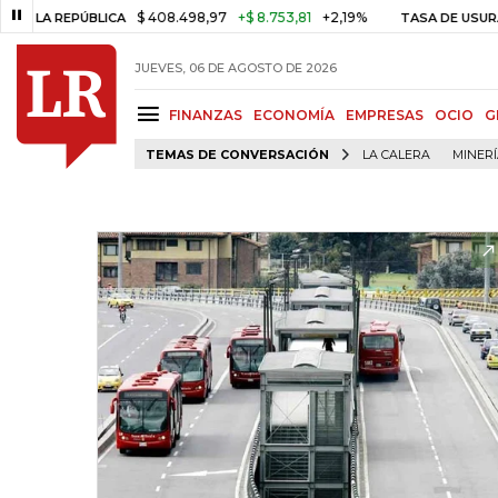
$ 408.498,97
+$ 8.753,81
+2,19%
 REPÚBLICA
TASA DE USURA CRÉ
JUEVES, 06 DE AGOSTO DE 2026
FINANZAS
ECONOMÍA
EMPRESAS
OCIO
G
TEMAS DE CONVERSACIÓN
LA CALERA
MINER