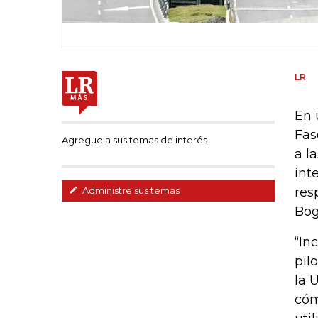
LR
En 
Fas
Agregue a sus temas de interés
a l
int
res
Administre sus temas
Bog
“In
pil
la 
cóm