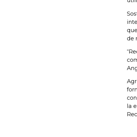
uti
Sos
int
que
de 
“Re
com
Ang
Agr
for
con
la 
Rec