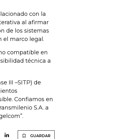
elacionado con la
terativa al afirmar
ón de los sistemas
 el marco legal.
 no compatible en
sibilidad técnica a
se III –SITP) de
ientos
sible. Confiamos en
ransmilenio S.A. a
gelcom”.
GUARDAR