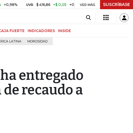
SUSCRÍBASE
8%
$ 416,86
+$ 0,05
+0,01%
US$ 64.968,40
US$ 
UVR
BITCOIN
VER MÁS
CAJA FUERTE
INDICADORES
INSIDE
RICA LATINA
MOROSIDAD
 ha entregado
 de recaudo a