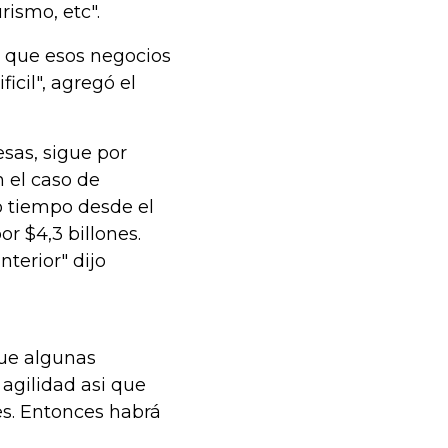
rismo, etc".
ra que esos negocios
icil", agregó el
sas, sigue por
n el caso de
o tiempo desde el
r $4,3 billones.
terior" dijo
ue algunas
agilidad asi que
es. Entonces habrá