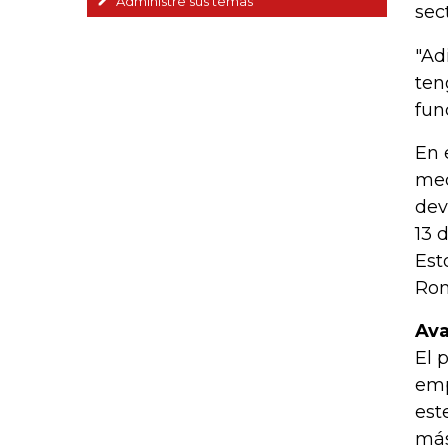
Administre sus temas
sec
"Ad
ten
fun
En 
med
dev
13 
Est
Rom
Ava
El 
emp
est
más