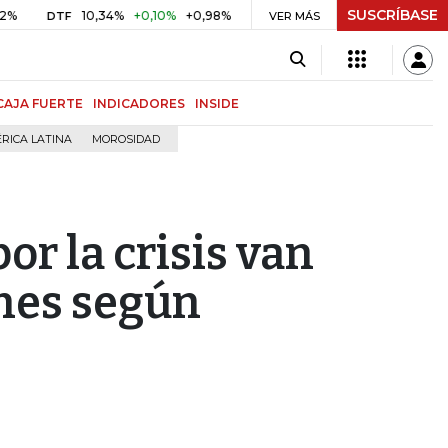
SUSCRÍBASE
10,34%
+0,10%
+0,98%
$ 416,86
+$ 0,05
+0,01%
DTF
UVR
VER MÁS
BI
CAJA FUERTE
INDICADORES
INSIDE
RICA LATINA
MOROSIDAD
por la crisis van
ones según