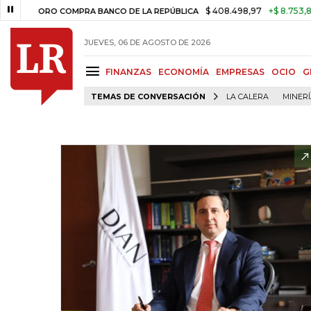
$ 408.498,97
+$ 8.753,81
+2,1
ORO COMPRA BANCO DE LA REPÚBLICA
JUEVES, 06 DE AGOSTO DE 2026
FINANZAS
ECONOMÍA
EMPRESAS
OCIO
G
TEMAS DE CONVERSACIÓN
LA CALERA
MINER