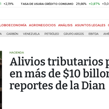
9%
29,66%
+0,87%
+3,02%
TASA DE USURA CRÉDITO CONSUMO
LOBOECONOMÍA
AGRONEGOCIOS
ANÁLISIS
ASUNTOS LEGALES
ÍA
CARBÓN
VENEZUELA
PETRÓLEO
GRUPO ARGOS
EBITDA
AMÉ
HACIENDA
Alivios tributarios 
en más de $10 bill
reportes de la Dian