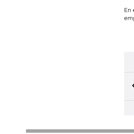
En 
emp