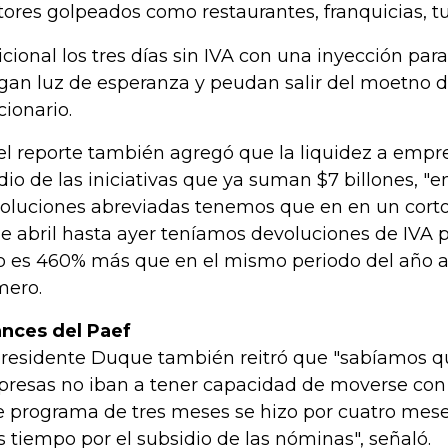
tores golpeados como restaurantes, franquicias, tu
icional los tres días sin IVA con una inyección pa
gan luz de esperanza y peudan salir del moetno dif
cionario.
el reporte también agregó que la liquidez a empre
io de las iniciativas que ya suman $7 billones, "e
oluciones abreviadas tenemos que en en un cort
de abril hasta ayer teníamos devoluciones de IVA po
o es 460% más que en el mismo periodo del año an
ero.
nces del Paef
presidente Duque también reitró que "sabíamos q
resas no iban a tener capacidad de moverse con 
e programa de tres meses se hizo por cuatro mes
 tiempo por el subsidio de las nóminas", señaló.