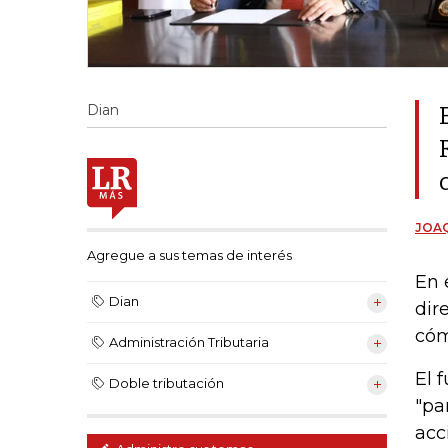
Dian
JOAQ
Agregue a sus temas de interés
En 
Dian
dir
cóm
Administración Tributaria
El 
Doble tributación
"pa
acc