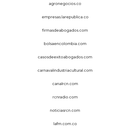
agronegocios.co
empresas.larepublica.co
firmasdeabogados.com
bolsaencolombia.com
casosdeexitoabogados.com
carnavalindustriacultural.com
canalrcn.com
rcnradio.com
noticiasrcn.com
lafm.com.co