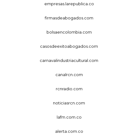
empresas.larepublica.co
firmasdeabogados.com
bolsaencolombia.com
casosdeexitoabogados.com
carnavalindustriacultural.com
canalrcn.com
rcnradio.com
noticiasrcn.com
lafm.com.co
alerta.com.co