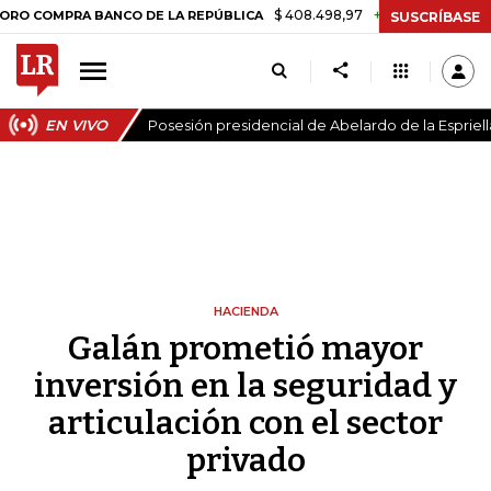
$ 408.498,97
+$ 8.753,81
+2,19%
MPRA BANCO DE LA REPÚBLICA
T
SUSCRÍBASE
EN VIVO
Posesión presidencial de Abelardo de la Espriell
HACIENDA
Galán prometió mayor
inversión en la seguridad y
articulación con el sector
privado