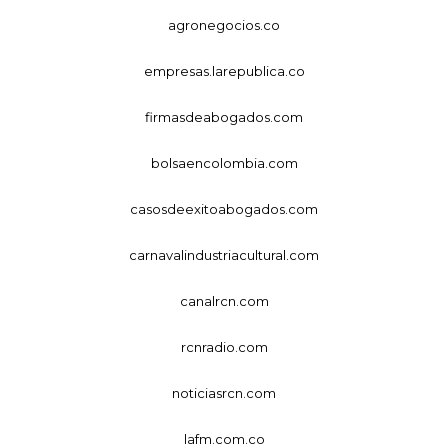
agronegocios.co
empresas.larepublica.co
firmasdeabogados.com
bolsaencolombia.com
casosdeexitoabogados.com
carnavalindustriacultural.com
canalrcn.com
rcnradio.com
noticiasrcn.com
lafm.com.co