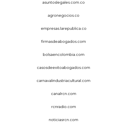
asuntoslegales.com.co
agronegocios.co
empresas.larepublica.co
firmasdeabogados.com
bolsaencolombia.com
casosdeexitoabogados.com
carnavalindustriacultural.com
canalrcn.com
rcnradio.com
noticiasrcn.com