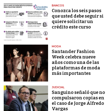
BANCOS
Conozca los seis pasos
que usted debe seguir si
quiere solicitar un
crédito este curso
MODA
Santander Fashion
Week celebra nueve
años como una de las
plataformas de moda
más importantes
JUDICIAL
Sanguino señaló que no
compulsaron copias en
el caso de Jorge Alfredo
Vargas