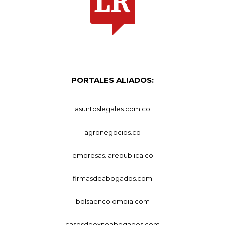
PORTALES ALIADOS:
asuntoslegales.com.co
agronegocios.co
empresas.larepublica.co
firmasdeabogados.com
bolsaencolombia.com
casosdeexitoabogados.com