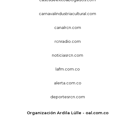
carnavalindustriacultural.com
canalrcn.com
rcnradio.com
noticiasrcn.com
lafm.com.co
alerta.com.co
deportesrcn.com
Organización Ardila Lülle - oal.com.co