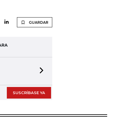
GUARDAR
ARA
Next slide
SUSCRÍBASE YA