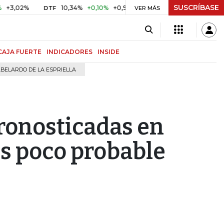
SUSCRÍBASE
%
10,34%
+0,10%
+0,98%
$ 416,91
+$ 0,05
+0,01%
DTF
UVR
VER MÁS
CAJA FUERTE
INDICADORES
INSIDE
BELARDO DE LA ESPRIELLA
pronosticadas en
es poco probable