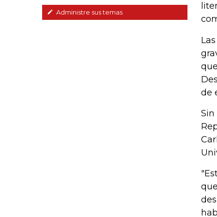
lit
Administre sus temas
com
Las
gra
que
Des
de 
Sin
Rep
Car
Uni
"Es
que
des
hab