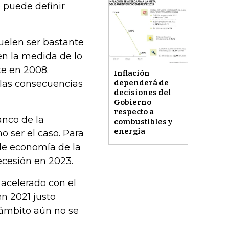
 puede definir
suelen ser bastante
 en la medida de lo
te en 2008.
Inflación
 las consecuencias
dependerá de
decisiones del
Gobierno
respecto a
anco de la
combustibles y
energía
o ser el caso. Para
de economía de la
ecesión en 2023.
 acelerado con el
n 2021 justo
 ámbito aún no se