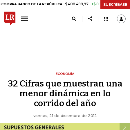
$ 408.498,97
+$ 8.753,81
+2,19%
BANCO DE LA REPÚBLICA
TASA D
SUSCRÍBASE
ECONOMÍA
32 Cifras que muestran una
menor dinámica en lo
corrido del año
viernes, 21 de diciembre de 2012