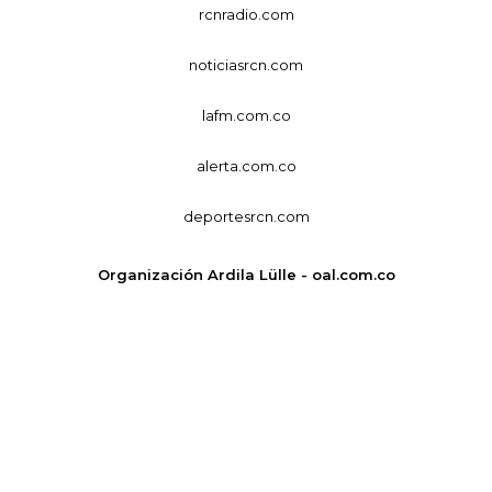
rcnradio.com
noticiasrcn.com
lafm.com.co
alerta.com.co
deportesrcn.com
Organización Ardila Lülle - oal.com.co