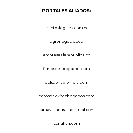
PORTALES ALIADOS:
asuntoslegales.com.co
agronegocios.co
empresas.larepublica.co
firmasdeabogados.com
bolsaencolombia.com
casosdeexitoabogados.com
carnavalindustriacultural.com
canalrcn.com