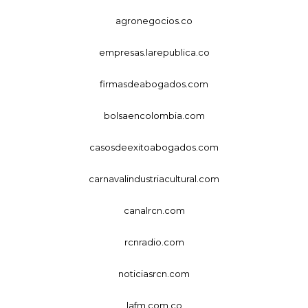
agronegocios.co
empresas.larepublica.co
firmasdeabogados.com
bolsaencolombia.com
casosdeexitoabogados.com
carnavalindustriacultural.com
canalrcn.com
rcnradio.com
noticiasrcn.com
lafm.com.co