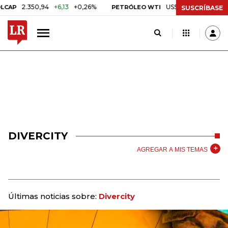
2.350,94
+6,13
+0,26%
US$ 78,01
US$ 2,92
+3,
PETRÓLEO WTI
SUSCRÍBASE
DIVERCITY
AGREGAR A MIS TEMAS
Últimas noticias sobre:
Divercity