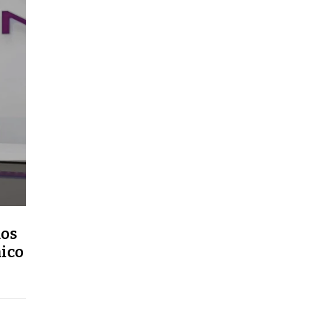
mos
mico