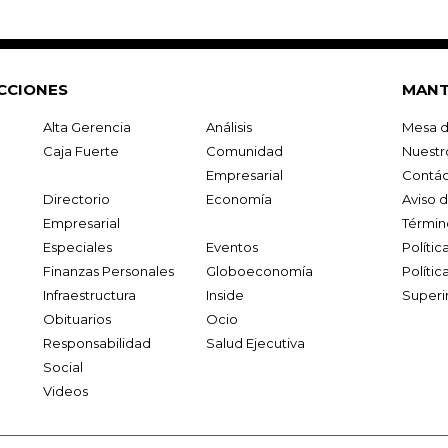
CCIONES
MANT
Alta Gerencia
Análisis
Mesa d
Caja Fuerte
Comunidad
Nuestr
Empresarial
Contác
Directorio
Economía
Aviso 
Empresarial
Términ
Especiales
Eventos
Políti
Finanzas Personales
Globoeconomía
Polític
Infraestructura
Inside
Superi
Obituarios
Ocio
Responsabilidad
Salud Ejecutiva
Social
Videos