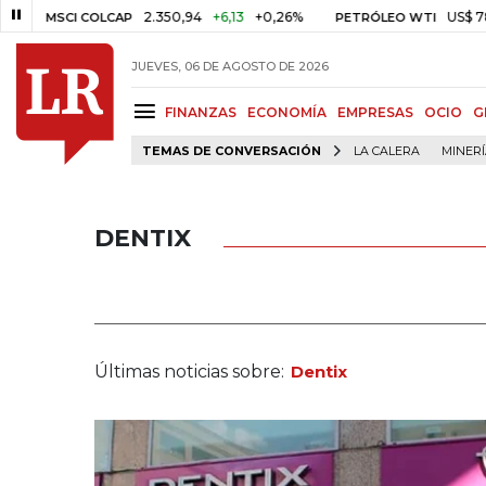
2.350,94
+6,13
+0,26%
US$ 78,01
U
MSCI COLCAP
PETRÓLEO WTI
JUEVES, 06 DE AGOSTO DE 2026
FINANZAS
ECONOMÍA
EMPRESAS
OCIO
G
TEMAS DE CONVERSACIÓN
LA CALERA
MINER
DENTIX
Últimas noticias sobre:
Dentix