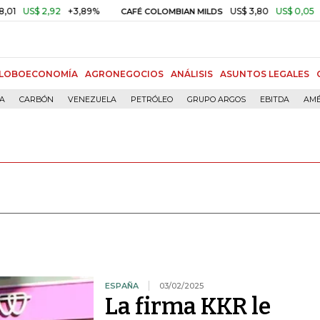
S$ 2,92
+3,89%
US$ 3,80
US$ 0,05
+1,40%
CAFÉ COLOMBIAN MILDS
LOBOECONOMÍA
AGRONEGOCIOS
ANÁLISIS
ASUNTOS LEGALES
ÍA
CARBÓN
VENEZUELA
PETRÓLEO
GRUPO ARGOS
EBITDA
AMÉ
ESPAÑA
03/02/2025
La firma KKR le