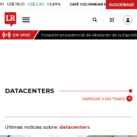
US$ 78,01
US$ 2,92
+3,89%
US$ 3,80
US
CAFÉ COLOMBIAN MILDS
SUSCRÍBASE
EN VIVO
Posesión presidencial de Abelardo de la Espriell
DATACENTERS
AGREGAR A MIS TEMAS
Últimas noticias sobre:
datacenters