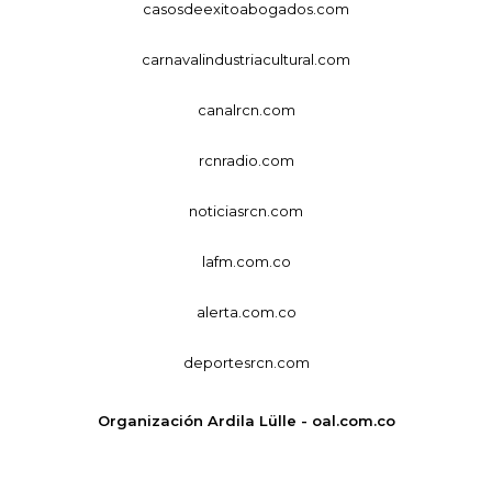
casosdeexitoabogados.com
carnavalindustriacultural.com
canalrcn.com
rcnradio.com
noticiasrcn.com
lafm.com.co
alerta.com.co
deportesrcn.com
Organización Ardila Lülle - oal.com.co