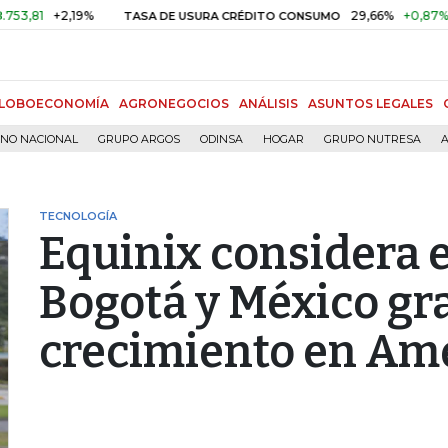
+2,19%
29,66%
+0,87%
+3,02%
TASA DE USURA CRÉDITO CONSUMO
LOBOECONOMÍA
AGRONEGOCIOS
ANÁLISIS
ASUNTOS LEGALES
RNO NACIONAL
GRUPO ARGOS
ODINSA
HOGAR
GRUPO NUTRESA
A
TECNOLOGÍA
Equinix considera 
Bogotá y México gra
crecimiento en Amé