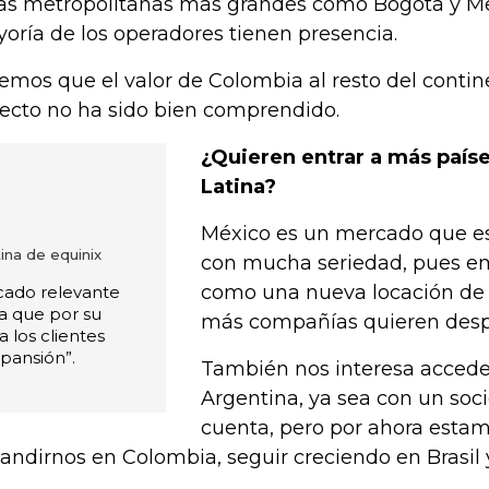
as metropolitanas más grandes como Bogotá y Me
oría de los operadores tienen presencia.
emos que el valor de Colombia al resto del contin
ecto no ha sido bien comprendido.
¿Quieren entrar a más país
Latina?
México es un mercado que 
tina de equinix
con mucha seriedad, pues e
como una nueva locación de 
cado relevante
ya que por su
más compañías quieren despl
a los clientes
pansión”.
También nos interesa acceder
Argentina, ya sea con un soci
cuenta, pero por ahora esta
andirnos en Colombia, seguir creciendo en Brasil 