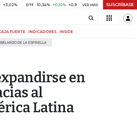
SUSCRÍBASE
10,34%
+0,10%
+0,98%
$ 416,96
+$ 0,05
+0,01%
DTF
UVR
VER MÁS
CAJA FUERTE
INDICADORES
INSIDE
BELARDO DE LA ESPRIELLA
expandirse en
cias al
rica Latina