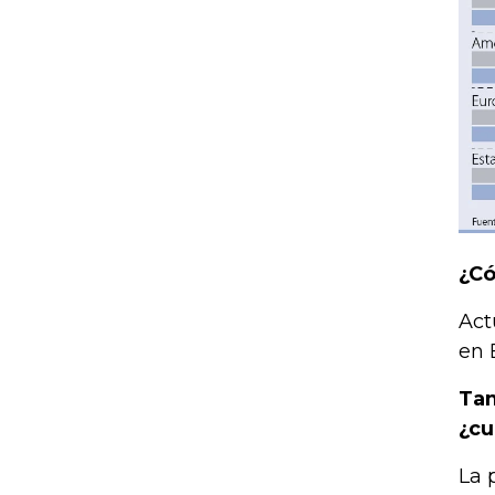
¿Có
Act
en 
Tam
¿cu
La 