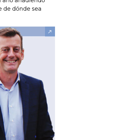
l año añadiendo
e de dónde sea