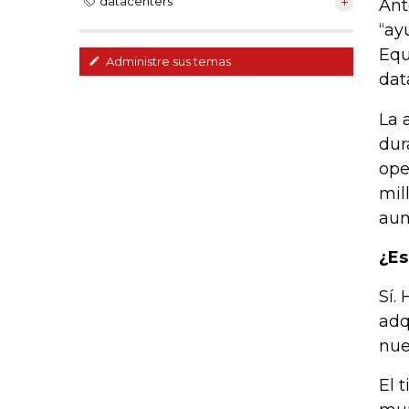
datacenters
Ant
“ay
Equ
Administre sus temas
dat
La 
dur
ope
mil
aum
¿Es
Sí.
adq
nue
El 