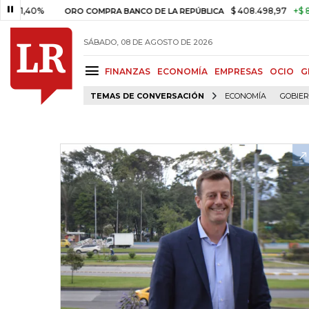
0%
$ 408.498,97
+$ 8.753,81
ORO COMPRA BANCO DE LA REPÚBLICA
SÁBADO, 08 DE AGOSTO DE 2026
FINANZAS
ECONOMÍA
EMPRESAS
OCIO
G
TEMAS DE CONVERSACIÓN
ECONOMÍA
GOBIE