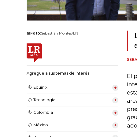
Foto:
Sebastián Montes/LR
SEB
Agregue a sus temas de interés
El 
int
Equinix
est
Tecnología
áre
pre
Colombia
gra
ado
México