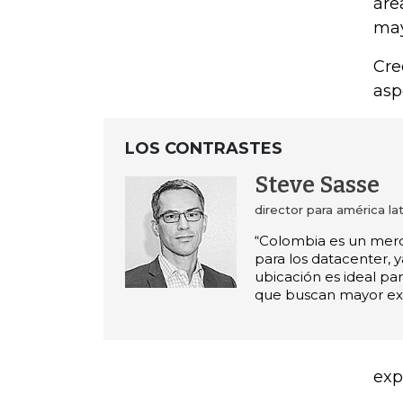
áre
may
Cre
asp
LOS CONTRASTES
Steve Sasse
director para américa la
“Colombia es un mer
para los datacenter, 
ubicación es ideal par
que buscan mayor ex
exp