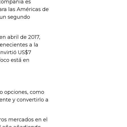
a compañía es
ara las Américas de
r un segundo
n abril de 2017,
enecientes a la
invirtió US$7
foco está en
tro opciones, como
ente y convertirlo a
ros mercados en el