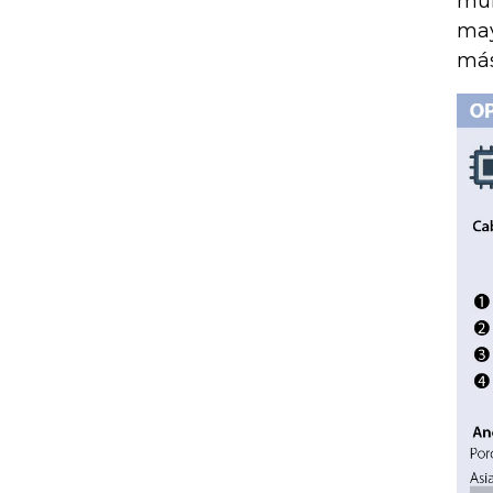
mun
may
más