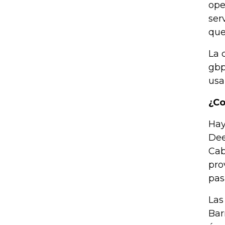
ope
ser
que
La 
gbp
usa
¿Co
Hay
Dee
Cab
pro
pas
Las
Bar