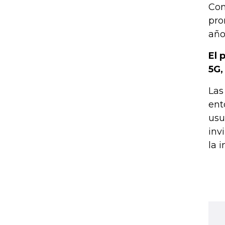
Con
pro
año
El 
5G,
Las
ent
usu
inv
la 