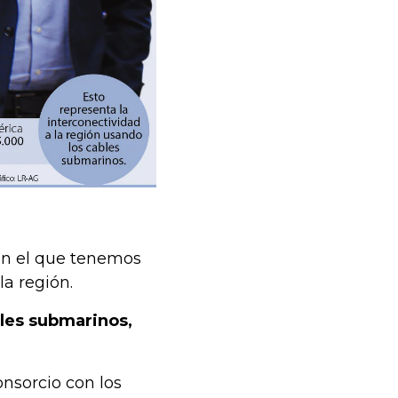
on el que tenemos
a región.
les submarinos,
onsorcio con los