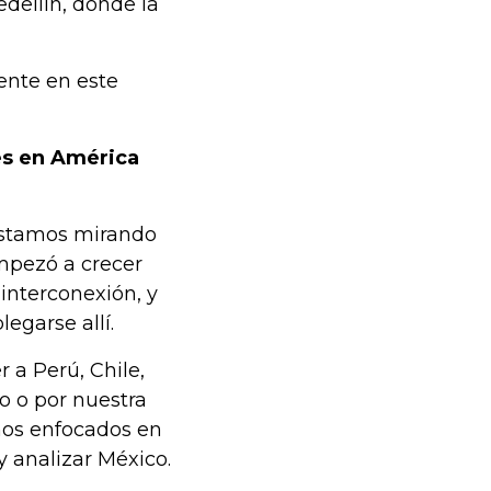
dellín, donde la
ente en este
es en América
estamos mirando
mpezó a crecer
interconexión, y
egarse allí.
 a Perú, Chile,
o o por nuestra
mos enfocados en
y analizar México.