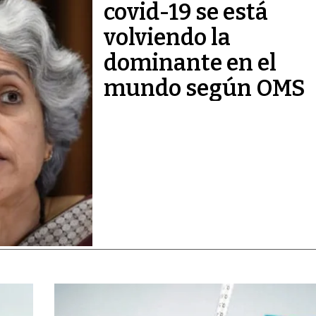
covid-19 se está
volviendo la
dominante en el
mundo según OMS