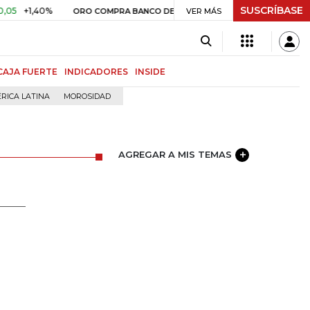
SUSCRÍBASE
,40%
$ 408.498,97
+$ 8.753,8
ORO COMPRA BANCO DE LA REPÚBLICA
VER MÁS
CAJA FUERTE
INDICADORES
INSIDE
RICA LATINA
MOROSIDAD
AGREGAR A MIS TEMAS