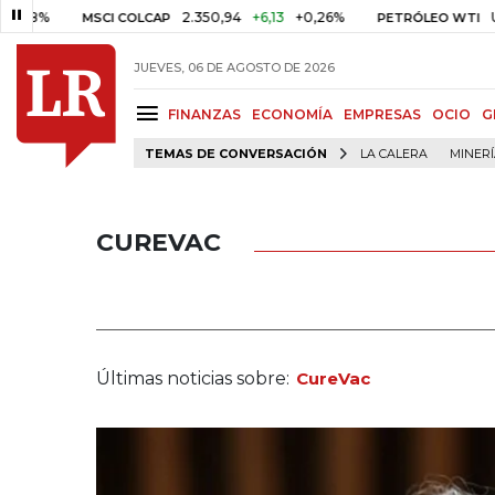
2.350,94
+6,13
+0,26%
US$ 78,0
MSCI COLCAP
PETRÓLEO WTI
JUEVES, 06 DE AGOSTO DE 2026
FINANZAS
ECONOMÍA
EMPRESAS
OCIO
G
TEMAS DE CONVERSACIÓN
LA CALERA
MINER
CUREVAC
Últimas noticias sobre:
CureVac