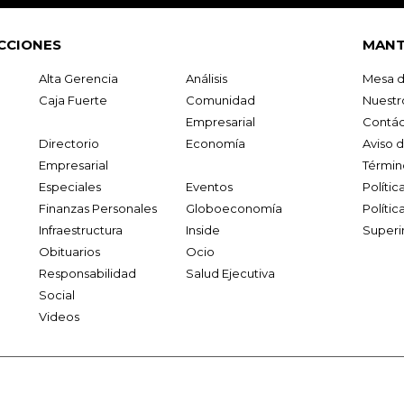
CCIONES
MANT
Alta Gerencia
Análisis
Mesa d
Caja Fuerte
Comunidad
Nuestr
Empresarial
Contác
Directorio
Economía
Aviso 
Empresarial
Términ
Especiales
Eventos
Políti
Finanzas Personales
Globoeconomía
Polític
Infraestructura
Inside
Superi
Obituarios
Ocio
Responsabilidad
Salud Ejecutiva
Social
Videos