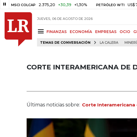
2.375,20
+30,39
+1,30%
US$ 75,09
-US$
 COLCAP
PETRÓLEO WTI
JUEVES, 06 DE AGOSTO DE 2026
FINANZAS
ECONOMÍA
EMPRESAS
OCIO
G
TEMAS DE CONVERSACIÓN
LA CALERA
MINER
CORTE INTERAMERICANA DE
Últimas noticias sobre:
Corte Interamerican