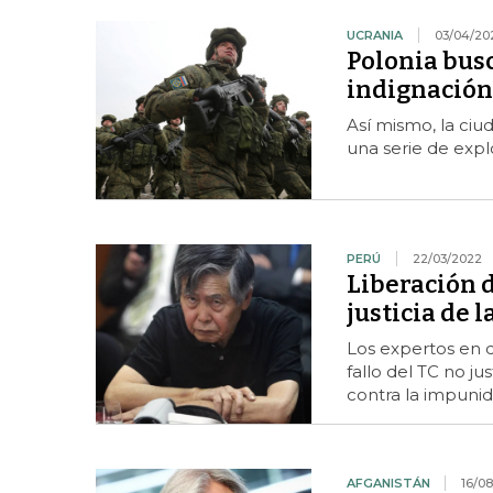
UCRANIA
03/04/20
Polonia busc
indignación
Así mismo, la ciu
una serie de exp
PERÚ
22/03/2022
Liberación d
justicia de 
Los expertos en 
fallo del TC no ju
contra la impuni
AFGANISTÁN
16/08