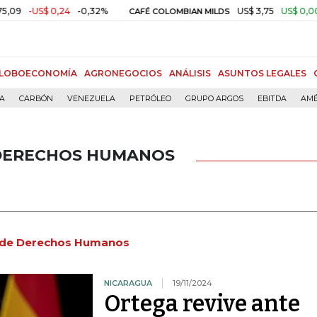
 0,24
-0,32%
US$ 3,75
US$ 0,00
+0,01%
CAFÉ COLOMBIAN MILDS
LOBOECONOMÍA
AGRONEGOCIOS
ANÁLISIS
ASUNTOS LEGALES
ÍA
CARBÓN
VENEZUELA
PETRÓLEO
GRUPO ARGOS
EBITDA
AMÉ
 DERECHOS HUMANOS
a de Derechos Humanos
NICARAGUA
19/11/2024
Ortega revive ante