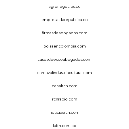
agronegocios.co
empresas.larepublica.co
firmasdeabogados.com
bolsaencolombia.com
casosdeexitoabogados.com
carnavalindustriacultural.com
canalrcn.com
rcnradio.com
noticiasrcn.com
lafm.com.co