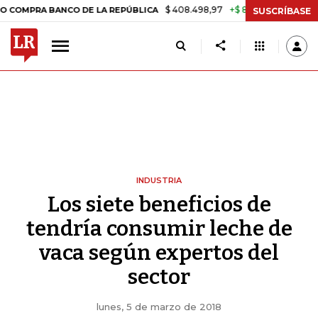
$ 408.498,97
+$ 8.753,81
+2,19%
MPRA BANCO DE LA REPÚBLICA
T
SUSCRÍBASE
INDUSTRIA
Los siete beneficios de
tendría consumir leche de
vaca según expertos del
sector
lunes, 5 de marzo de 2018