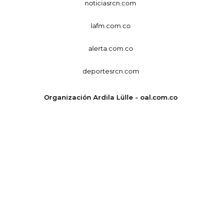
noticiasrcn.com
lafm.com.co
alerta.com.co
deportesrcn.com
Organización Ardila Lülle - oal.com.co