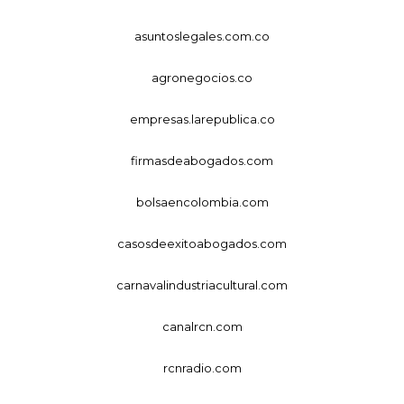
asuntoslegales.com.co
agronegocios.co
empresas.larepublica.co
firmasdeabogados.com
bolsaencolombia.com
casosdeexitoabogados.com
carnavalindustriacultural.com
canalrcn.com
rcnradio.com