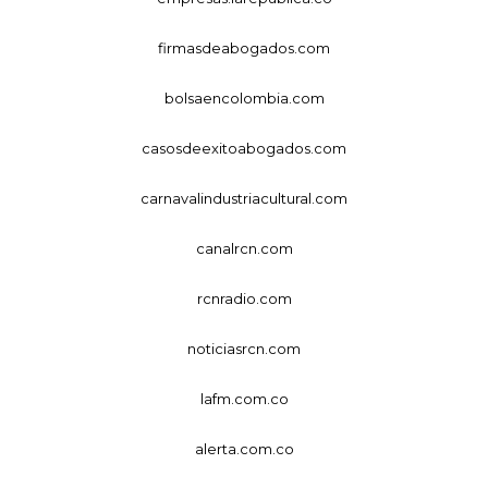
firmasdeabogados.com
bolsaencolombia.com
casosdeexitoabogados.com
carnavalindustriacultural.com
canalrcn.com
rcnradio.com
noticiasrcn.com
lafm.com.co
alerta.com.co