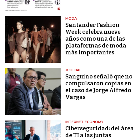
MODA
Santander Fashion
Week celebra nueve
años como una de las
plataformas de moda
más importantes
JUDICIAL
Sanguino señaló que no
compulsaron copias en
el caso de Jorge Alfredo
Vargas
INTERNET ECONOMY
Ciberseguridad: del área
de TI a las juntas