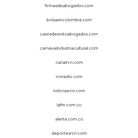
firmasdeabogados.com
bolsaencolombia.com
casosdeexitoabogados.com
carnavalindustriacultural.com
canalrcn.com
rcnradio.com
noticiasrcn.com
lafm.com.co
alerta.com.co
deportesrcn.com