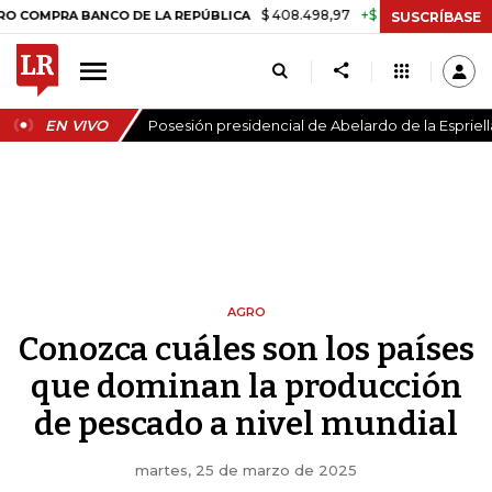
$ 408.498,97
+$ 8.753,81
+2,19%
RA BANCO DE LA REPÚBLICA
TA
SUSCRÍBASE
EN VIVO
Posesión presidencial de Abelardo de la Espriell
AGRO
Conozca cuáles son los países
que dominan la producción
de pescado a nivel mundial
martes, 25 de marzo de 2025