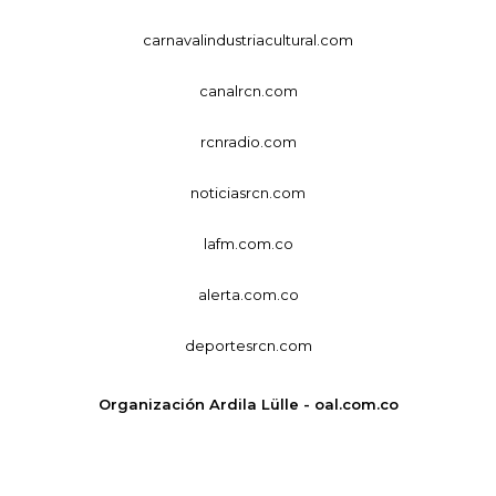
carnavalindustriacultural.com
canalrcn.com
rcnradio.com
noticiasrcn.com
lafm.com.co
alerta.com.co
deportesrcn.com
Organización Ardila Lülle - oal.com.co