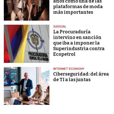
años como una de las
plataformas de moda
más importantes
JUDICIAL
La Procuraduría
intervino en sanción
que iba a imponer la
Superindustria contra
Ecopetrol
INTERNET ECONOMY
Ciberseguridad: del área
de TI a las juntas