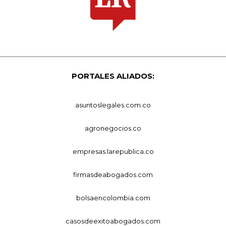
PORTALES ALIADOS:
asuntoslegales.com.co
agronegocios.co
empresas.larepublica.co
firmasdeabogados.com
bolsaencolombia.com
casosdeexitoabogados.com