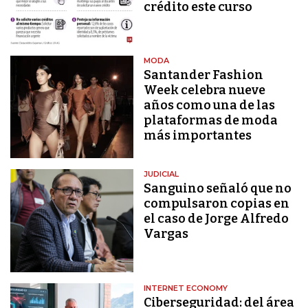
crédito este curso
MODA
Santander Fashion
Week celebra nueve
años como una de las
plataformas de moda
más importantes
JUDICIAL
Sanguino señaló que no
compulsaron copias en
el caso de Jorge Alfredo
Vargas
INTERNET ECONOMY
Ciberseguridad: del área