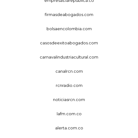
empresas.larepublica.co
firmasdeabogados.com
bolsaencolombia.com
casosdeexitoabogados.com
carnavalindustriacultural.com
canalrcn.com
rcnradio.com
noticiasrcn.com
lafm.com.co
alerta.com.co