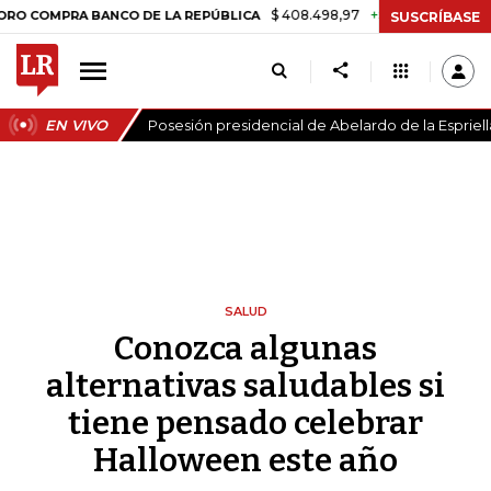
$ 408.498,97
+$ 8.753,81
+2,19%
OMPRA BANCO DE LA REPÚBLICA
SUSCRÍBASE
EN VIVO
Posesión presidencial de Abelardo de la Espriell
SALUD
Conozca algunas
alternativas saludables si
tiene pensado celebrar
Halloween este año