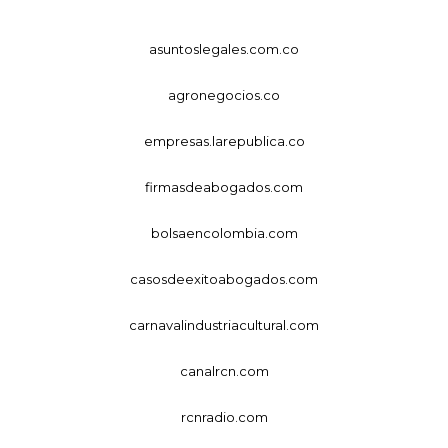
asuntoslegales.com.co
agronegocios.co
empresas.larepublica.co
firmasdeabogados.com
bolsaencolombia.com
casosdeexitoabogados.com
carnavalindustriacultural.com
canalrcn.com
rcnradio.com