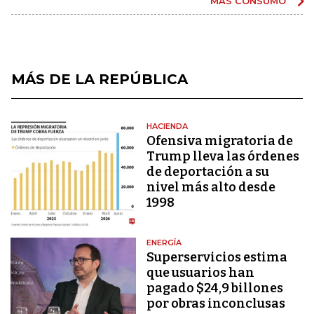
MÁS CONSUMO
MÁS DE LA REPÚBLICA
HACIENDA
Ofensiva migratoria de
Trump lleva las órdenes
de deportación a su
nivel más alto desde
1998
ENERGÍA
Superservicios estima
que usuarios han
pagado $24,9 billones
por obras inconclusas