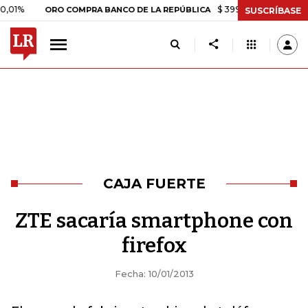
$ 399.745,16
+$ 2.295,71
+
ORO COMPRA BANCO DE LA REPÚBLICA
SUSCRÍBASE
CAJA FUERTE
ZTE sacaría smartphone con
firefox
Fecha: 10/01/2013