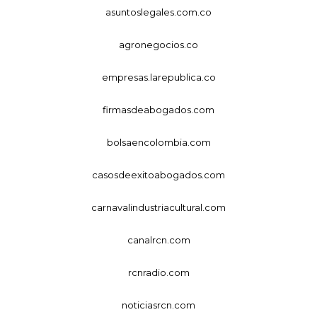
asuntoslegales.com.co
agronegocios.co
empresas.larepublica.co
firmasdeabogados.com
bolsaencolombia.com
casosdeexitoabogados.com
carnavalindustriacultural.com
canalrcn.com
rcnradio.com
noticiasrcn.com