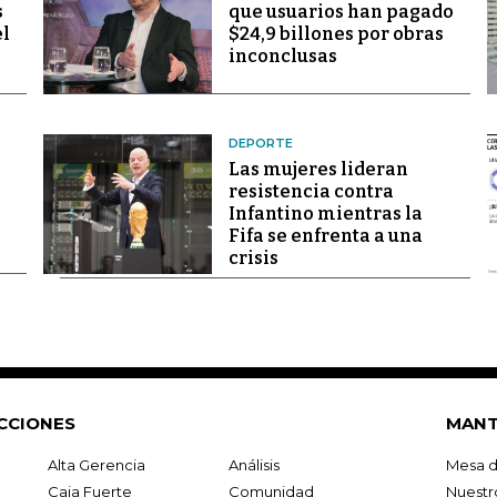
s
que usuarios han pagado
el
$24,9 billones por obras
inconclusas
DEPORTE
Las mujeres lideran
resistencia contra
Infantino mientras la
Fifa se enfrenta a una
crisis
CCIONES
MANT
Alta Gerencia
Análisis
Mesa d
Caja Fuerte
Comunidad
Nuestr