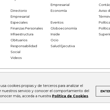
Empresarial
Contác
Directorio
Economía
Aviso 
Empresarial
Términ
Especiales
Eventos
Políti
Finanzas Personales
Globoeconomía
Polític
Infraestructura
Inside
Superi
Obituarios
Ocio
Responsabilidad
Salud Ejecutiva
Social
Videos
.larepublica.co
firmasdeabogados.com
bolsaencolombia.com
 usa cookies propias y de terceros para analizar el
al.com
canalrcn.com
rcnradio.com
noticiasrcn.com
lafm.c
ar nuestros servicio y conocer el comportamiento del
ENTE
 conocer más, acceda a nuestra
Política de Cookies
.