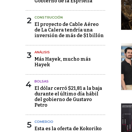
Gobierno de la Espriella
2
CONSTRUCCIÓN
El proyecto de Cable Aéreo
de La Calera tendría una
inversión de más de $1 billón
3
ANÁLISIS
Más Hayek, mucho más
Hayek
4
BOLSAS
El dólar cerró $21,81 a la baja
durante el último día hábil
del gobierno de Gustavo
Petro
5
COMERCIO
Esta es la oferta de Kokoriko