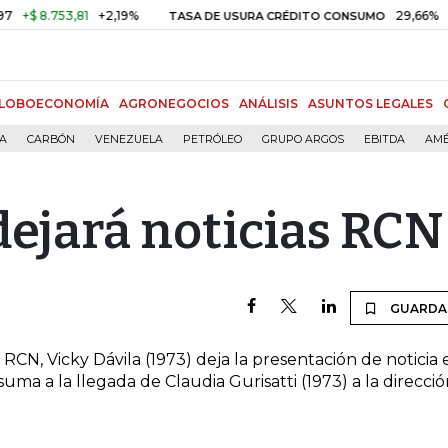
+$ 8.753,81
+2,19%
29,66%
+0,
TASA DE USURA CRÉDITO CONSUMO
LOBOECONOMÍA
AGRONEGOCIOS
ANÁLISIS
ASUNTOS LEGALES
ÍA
CARBÓN
VENEZUELA
PETRÓLEO
GRUPO ARGOS
EBITDA
AMÉ
dejará noticias RCN
GUARDA
RCN, Vicky Dávila (1973) deja la presentación de noticia 
suma a la llegada de Claudia Gurisatti (1973) a la direcci