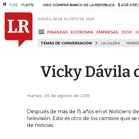
 0,05
+1,40%
$ 408.498,97
ORO COMPRA BANCO DE LA REPÚBLICA
JUEVES, 06 DE AGOSTO DE 2026
FINANZAS
ECONOMÍA
EMPRESAS
OCIO
G
TEMAS DE CONVERSACIÓN
LA CALERA
MINER
Vicky Dávila 
martes, 25 de agosto de 2015
Después de más de 15 años en el Noticiero de 
televisión. Este es otro de los cambios que se 
de noticias.