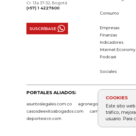
Cr. 13a 37-32, Bogotá
(+57) 1 4227600
Consumo
Empresas
SUSCRÍBASE
Finanzas
Indicadores
Internet Economy
Podcast
Sociales
PORTALES ALIADOS:
COOKIES
asuntoslegales.com.co
agronegocios.co
empresas
Este sitio web
casosdeexitoabogados.com
carnavalindustriacultur
tráfico, mejor
deportesrcn.com
usuario. Para