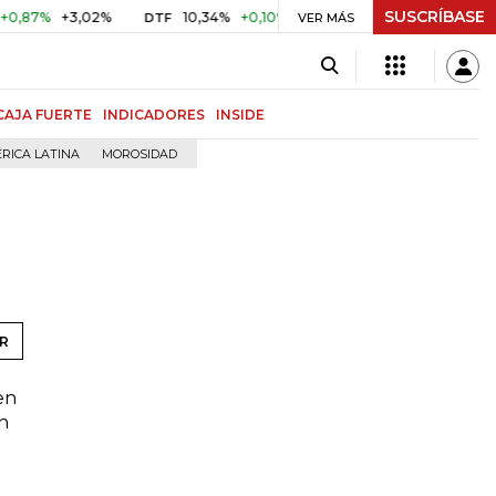
SUSCRÍBASE
87%
+3,02%
10,34%
+0,10%
+0,98%
$ 416,86
+$ 0,0
DTF
VER MÁS
UVR
CAJA FUERTE
INDICADORES
INSIDE
RICA LATINA
MOROSIDAD
R
en
ón