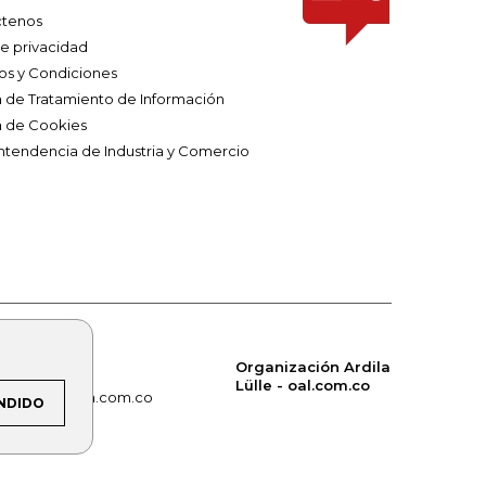
tenos
de privacidad
os y Condiciones
ca de Tratamiento de Información
a de Cookies
ntendencia de Industria y Comercio
Organización Ardila
Lülle - oal.com.co
om.co
alerta.com.co
NDIDO