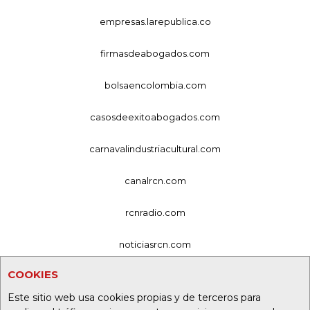
empresas.larepublica.co
firmasdeabogados.com
bolsaencolombia.com
casosdeexitoabogados.com
carnavalindustriacultural.com
canalrcn.com
rcnradio.com
noticiasrcn.com
COOKIES
lafm.com.co
Este sitio web usa cookies propias y de terceros para
alerta.com.co