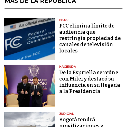
MÁS DE LA REPÚBLICA
EE.UU.
FCC elimina límite de
audiencia que
restringía propiedad de
canales de televisión
locales
HACIENDA
De la Espriella se reúne
con Milei y destacó su
influencia en su llegada
a la Presidencia
JUDICIAL
Bogotá tendrá
movilizaciones y