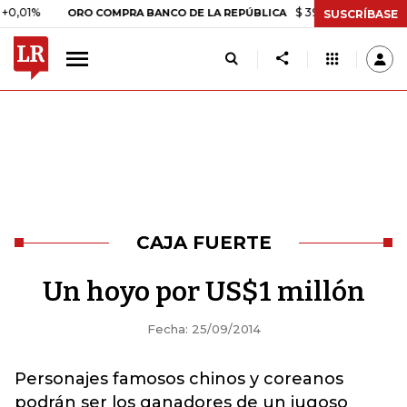
%
$ 399.745,16
+$ 2.295,71
ORO COMPRA BANCO DE LA REPÚBLICA
SUSCRÍBASE
CAJA FUERTE
Un hoyo por US$1 millón
Fecha: 25/09/2014
Personajes famosos chinos y coreanos
podrán ser los ganadores de un jugoso