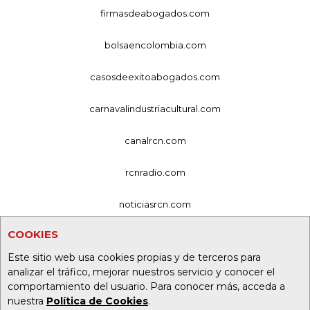
firmasdeabogados.com
bolsaencolombia.com
casosdeexitoabogados.com
carnavalindustriacultural.com
canalrcn.com
rcnradio.com
noticiasrcn.com
COOKIES
lafm.com.co
Este sitio web usa cookies propias y de terceros para
alerta.com.co
analizar el tráfico, mejorar nuestros servicio y conocer el
comportamiento del usuario. Para conocer más, acceda a
deportesrcn.com
nuestra
Política de Cookies
.