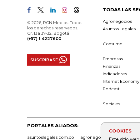
TODAS LAS SE
Agronegocios
© 2026, RCN Medios. Todos
los derechos reservados.
Asuntos Legales
Cr. 13a 37-32, Bogotá
(+57) 1 4227600
Consumo
Empresas
SUSCRÍBASE
Finanzas
Indicadores
Internet Economy
Podcast
Sociales
PORTALES ALIADOS:
COOKIES
asuntoslegales.com.co
agronegocios.co
empresas
Este sitio web