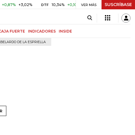
SUSCRÍBASE
87%
+3,02%
10,34%
+0,10%
+0,98%
$ 416,96
+$ 0,0
DTF
VER MÁS
UVR
CAJA FUERTE
INDICADORES
INSIDE
BELARDO DE LA ESPRIELLA
R