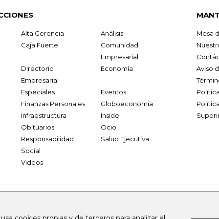
CCIONES
MANT
Alta Gerencia
Análisis
Mesa d
Caja Fuerte
Comunidad
Nuestr
Empresarial
Contác
Directorio
Economía
Aviso 
Empresarial
Términ
Especiales
Eventos
Políti
Finanzas Personales
Globoeconomía
Polític
Infraestructura
Inside
Superi
Obituarios
Ocio
Responsabilidad
Salud Ejecutiva
Social
Videos
.larepublica.co
firmasdeabogados.com
bolsaencolombia.com
 usa cookies propias y de terceros para analizar el