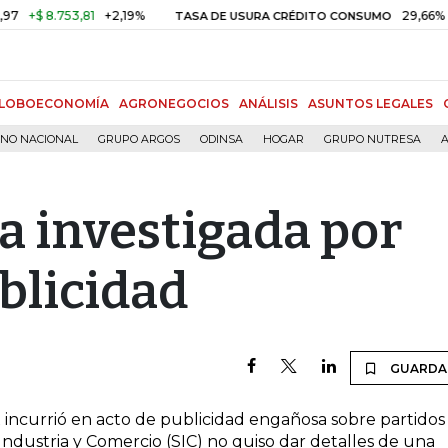
+$ 8.753,81
+2,19%
29,66%
+0,
TASA DE USURA CRÉDITO CONSUMO
LOBOECONOMÍA
AGRONEGOCIOS
ANÁLISIS
ASUNTOS LEGALES
RNO NACIONAL
GRUPO ARGOS
ODINSA
HOGAR
GRUPO NUTRESA
A
a investigada por
blicidad
GUARDA
 incurrió en acto de publicidad engañosa sobre partidos
ndustria y Comercio (SIC) no quiso dar detalles de una