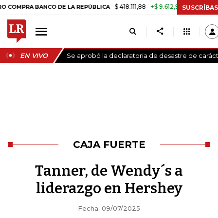
$ 418.111,88
+$ 9.612,91
+2,35%
BANCO DE LA REPÚBLICA
TASA DE 
SUSCRÍBAS
EN VIVO
Se aprobó la declaratoria de desastre de carác
CAJA FUERTE
Tanner, de Wendy´s a
liderazgo en Hershey
Fecha: 09/07/2025