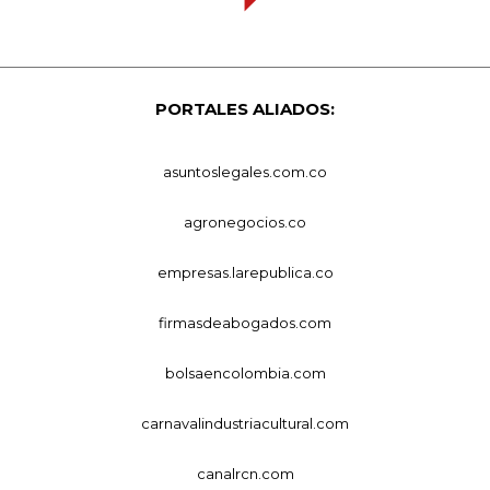
PORTALES ALIADOS:
asuntoslegales.com.co
agronegocios.co
empresas.larepublica.co
firmasdeabogados.com
bolsaencolombia.com
carnavalindustriacultural.com
canalrcn.com