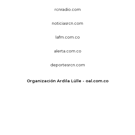
rcnradio.com
noticiasrcn.com
lafm.com.co
alerta.com.co
deportesrcn.com
Organización Ardila Lülle - oal.com.co