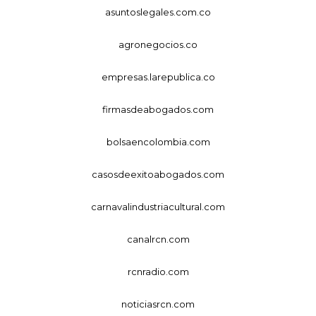
asuntoslegales.com.co
agronegocios.co
empresas.larepublica.co
firmasdeabogados.com
bolsaencolombia.com
casosdeexitoabogados.com
carnavalindustriacultural.com
canalrcn.com
rcnradio.com
noticiasrcn.com