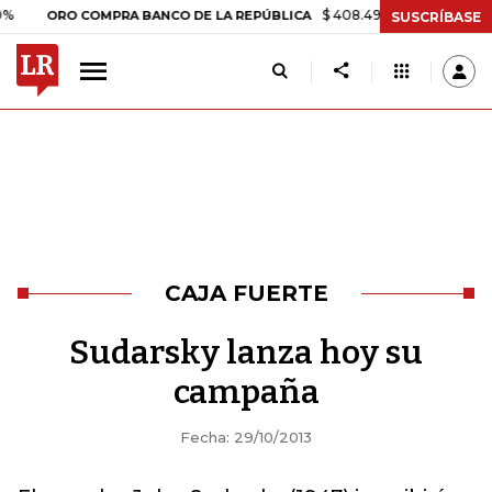
$ 408.498,97
+$ 8.753,81
+2,1
ORO COMPRA BANCO DE LA REPÚBLICA
SUSCRÍBASE
CAJA FUERTE
Sudarsky lanza hoy su
campaña
Fecha: 29/10/2013