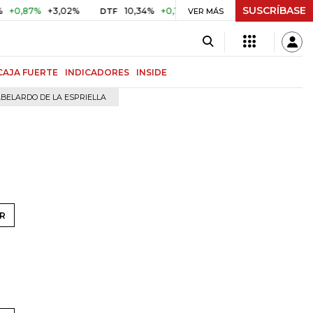
SUSCRÍBASE
,87%
+3,02%
10,34%
+0,10%
+0,98%
$ 416,91
+$ 0,
DTF
VER MÁS
UVR
CAJA FUERTE
INDICADORES
INSIDE
BELARDO DE LA ESPRIELLA
R