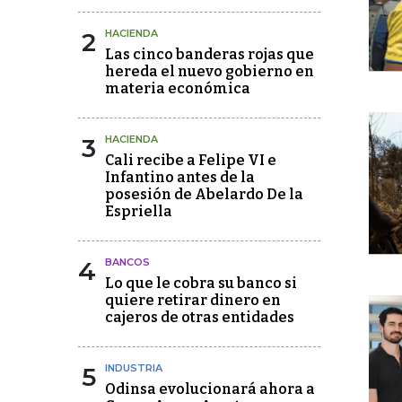
2
HACIENDA
Las cinco banderas rojas que
hereda el nuevo gobierno en
materia económica
3
HACIENDA
Cali recibe a Felipe VI e
Infantino antes de la
posesión de Abelardo De la
Espriella
4
BANCOS
Lo que le cobra su banco si
quiere retirar dinero en
cajeros de otras entidades
5
INDUSTRIA
Odinsa evolucionará ahora a