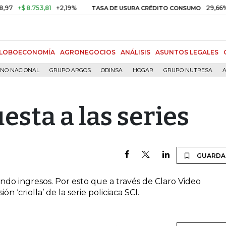
+$ 8.753,81
+2,19%
29,66%
+0
TASA DE USURA CRÉDITO CONSUMO
LOBOECONOMÍA
AGRONEGOCIOS
ANÁLISIS
ASUNTOS LEGALES
RNO NACIONAL
GRUPO ARGOS
ODINSA
HOGAR
GRUPO NUTRESA
A
esta a las series
GUARDA
ando ingresos. Por esto que a través de Claro Video
n ‘criolla’ de la serie policiaca SCI.